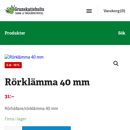
Varukorg (0)
Produkter
Sök
5 st - 10 %
Rörklämma 40 mm
31
:–
Rörhållare/rörklämma 40 mm
Finns i lager