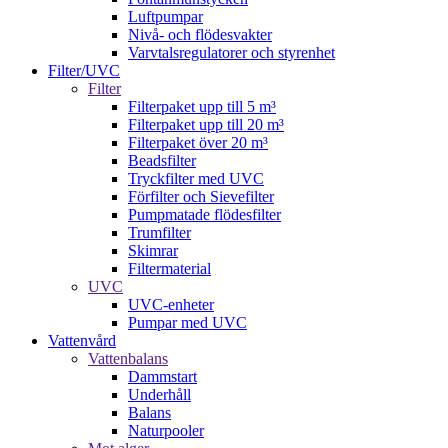
Luftpumpar
Nivå- och flödesvakter
Varvtalsregulatorer och styrenhet
Filter/UVC
Filter
Filterpaket upp till 5 m³
Filterpaket upp till 20 m³
Filterpaket över 20 m³
Beadsfilter
Tryckfilter med UVC
Förfilter och Sievefilter
Pumpmatade flödesfilter
Trumfilter
Skimrar
Filtermaterial
UVC
UVC-enheter
Pumpar med UVC
Vattenvård
Vattenbalans
Dammstart
Underhåll
Balans
Naturpooler