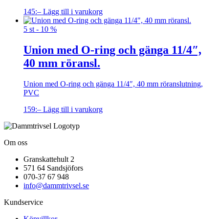
145
:–
Lägg till i varukorg
5 st - 10 %
Union med O-ring och gänga 11/4″,
40 mm röransl.
Union med O-ring och gänga 11/4″, 40 mm röranslutning,
PVC
159
:–
Lägg till i varukorg
Om oss
Granskattehult 2
571 64 Sandsjöfors
070-37 67 948
info@dammtrivsel.se
Kundservice
Köpvillkor