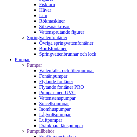
Fisktorn
Håvar
Lim
Rökmaskiner
Silkesnäckrosor
Vattensprutande figurer
Springvattenfontäner
Övriga springvattenfontäner
Bordsfontäner
Springvattenbrunnar och lock
Pumpar
Pumpar
Vattenfalls- och filterpumpar
Fontänpumpar
Flytande fontäner
Flytande fontäner PRO
Pumpar med UVC
Vattenstenspumpar
Solcellspumpar
Inomhuspumpar
Lågvoltspumpar
Luftpumpar
Dränkbara länspumpar
Pumptillbehör
Fontänmunstycken