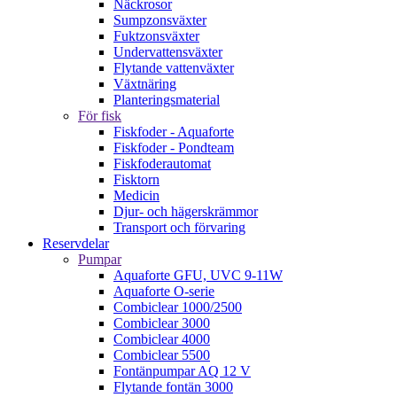
Näckrosor
Sumpzonsväxter
Fuktzonsväxter
Undervattensväxter
Flytande vattenväxter
Växtnäring
Planteringsmaterial
För fisk
Fiskfoder - Aquaforte
Fiskfoder - Pondteam
Fiskfoderautomat
Fisktorn
Medicin
Djur- och hägerskrämmor
Transport och förvaring
Reservdelar
Pumpar
Aquaforte GFU, UVC 9-11W
Aquaforte O-serie
Combiclear 1000/2500
Combiclear 3000
Combiclear 4000
Combiclear 5500
Fontänpumpar AQ 12 V
Flytande fontän 3000