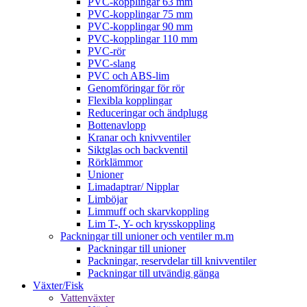
PVC-kopplingar 63 mm
PVC-kopplingar 75 mm
PVC-kopplingar 90 mm
PVC-kopplingar 110 mm
PVC-rör
PVC-slang
PVC och ABS-lim
Genomföringar för rör
Flexibla kopplingar
Reduceringar och ändplugg
Bottenavlopp
Kranar och knivventiler
Siktglas och backventil
Rörklämmor
Unioner
Limadaptrar/ Nipplar
Limböjar
Limmuff och skarvkoppling
Lim T-, Y- och krysskoppling
Packningar till unioner och ventiler m.m
Packningar till unioner
Packningar, reservdelar till knivventiler
Packningar till utvändig gänga
Växter/Fisk
Vattenväxter