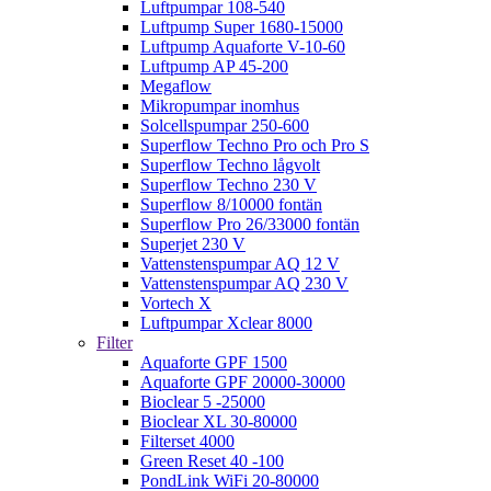
Luftpumpar 108-540
Luftpump Super 1680-15000
Luftpump Aquaforte V-10-60
Luftpump AP 45-200
Megaflow
Mikropumpar inomhus
Solcellspumpar 250-600
Superflow Techno Pro och Pro S
Superflow Techno lågvolt
Superflow Techno 230 V
Superflow 8/10000 fontän
Superflow Pro 26/33000 fontän
Superjet 230 V
Vattenstenspumpar AQ 12 V
Vattenstenspumpar AQ 230 V
Vortech X
Luftpumpar Xclear 8000
Filter
Aquaforte GPF 1500
Aquaforte GPF 20000-30000
Bioclear 5 -25000
Bioclear XL 30-80000
Filterset 4000
Green Reset 40 -100
PondLink WiFi 20-80000