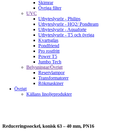
Skimrar
Övriga filter
UVC
Utbyteslysrör - Philips
Utbyteslysrör - HQ2/ Pondteam
Utbyteslysrör - Aquaforte
Utbyteslysrör - T5 och övriga
Kvartsglas
Pondfriend
Pro rostfritt
Power T5
Jumbo Tech
Belysningar/Övrigt
Reservlampor
Transformatorer
Rökmaskiner
Övrigt
Källans linoljeprodukter
5 st - 10 %
Reduceringssockel, konisk 63 – 40 mm, PN16