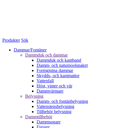
Produkter
Sök
Dammar/Fontäner
Dammduk och dammar
Dammduk och kantband
Damm- och naturpoolspaket
Formgjutna dammar
Skydds- och kantmattor
Vattenfall
Höst, vinter och vår
Dammvärmare
Belysning
Damm- och fontänbelysning
Vattenstensbelysning
Tillbehör belysning
Dammtillbehör
Dammsugare
Figurer