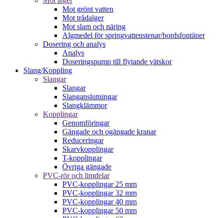
Mot alger
Mot grönt vatten
Mot trådalger
Mot slam och näring
Algmedel för springvattenstenar/bordsfontäner
Dosering och analys
Analys
Doseringspump till flytande vätskor
Slang/Koppling
Slangar
Slangar
Slanganslutningar
Slangklämmor
Kopplingar
Genomföringar
Gängade och ogängade kranar
Reduceringar
Skarvkopplingar
T-kopplingar
Övriga gängade
PVC-rör och limdelar
PVC-kopplingar 25 mm
PVC-kopplingar 32 mm
PVC-kopplingar 40 mm
PVC-kopplingar 50 mm