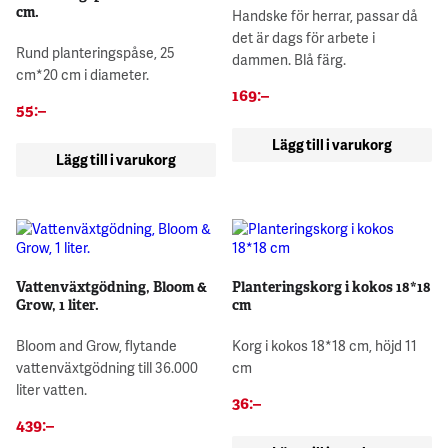
cm.
Handske för herrar, passar då
det är dags för arbete i
Rund planteringspåse, 25
dammen. Blå färg.
cm*20 cm i diameter.
169
:–
55
:–
Lägg till i varukorg
Lägg till i varukorg
Vattenväxtgödning, Bloom &
Planteringskorg i kokos 18*18
Grow, 1 liter.
cm
Bloom and Grow, flytande
Korg i kokos 18*18 cm, höjd 11
vattenväxtgödning till 36.000
cm
liter vatten.
36
:–
439
:–