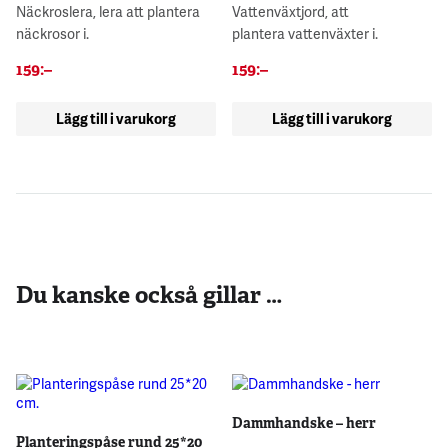
Näckroslera, lera att plantera
Vattenväxtjord, att
näckrosor i.
plantera vattenväxter i.
159
:–
159
:–
Lägg till i varukorg
Lägg till i varukorg
Du kanske också gillar …
Dammhandske – herr
Planteringspåse rund 25*20