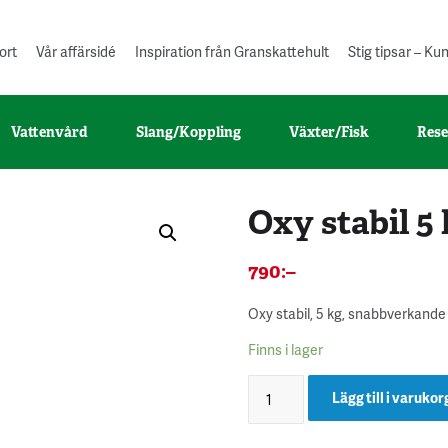
ort
Vår affärsidé
Inspiration från Granskattehult
Stig tipsar – K
Vattenvård
Slang/Koppling
Växter/Fisk
Rese
Oxy stabil 5
790
:–
Oxy stabil, 5 kg, snabbverkande
Finns i lager
Lägg till i varukor