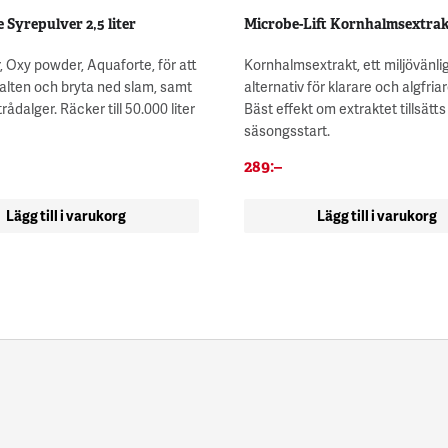
 Syrepulver 2,5 liter
Microbe-Lift Kornhalmsextrakt
, Oxy powder, Aquaforte, för att
Kornhalmsextrakt, ett miljövänli
alten och bryta ned slam, samt
alternativ för klarare och algfria
ådalger. Räcker till 50.000 liter
Bäst effekt om extraktet tillsätts
säsongsstart.
289
:–
Lägg till i varukorg
Lägg till i varukorg