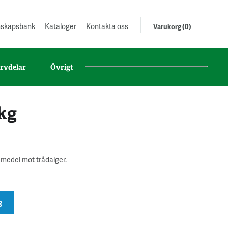
unskapsbank
Kataloger
Kontakta oss
Varukorg (0)
rvdelar
Övrigt
 kg
 medel mot trådalger.
g