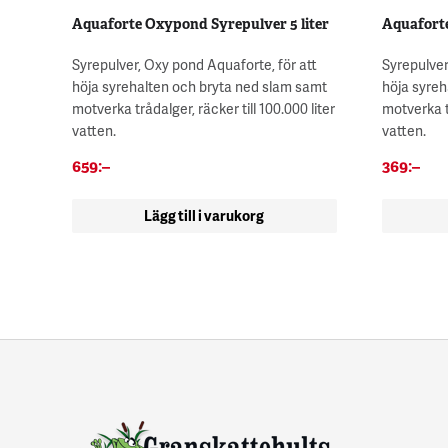
Aquaforte Oxypond Syrepulver 5 liter
Aquaforte
Syrepulver, Oxy pond Aquaforte, för att
Syrepulver
höja syrehalten och bryta ned slam samt
höja syreh
motverka trådalger, räcker till 100.000 liter
motverka tr
vatten.
vatten.
659
:–
369
:–
Lägg till i varukorg