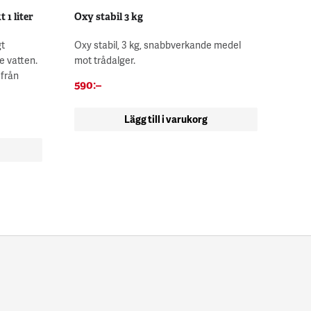
 1 liter
Oxy stabil 3 kg
gt
Oxy stabil, 3 kg, snabbverkande medel
re vatten.
mot trådalger.
 från
590
:–
Lägg till i varukorg