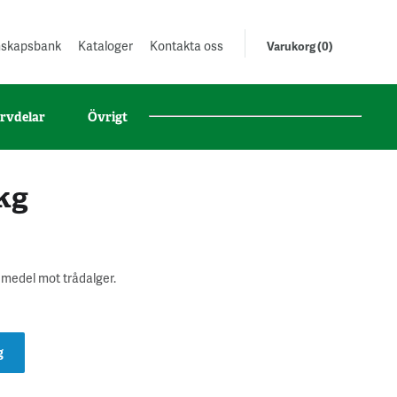
unskapsbank
Kataloger
Kontakta oss
Varukorg (0)
rvdelar
Övrigt
 kg
 medel mot trådalger.
g