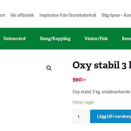
ort
Vår affärsidé
Inspiration från Granskattehult
Stig tipsar – K
Vattenvård
Slang/Koppling
Växter/Fisk
Rese
Oxy stabil 3
590
:–
Oxy stabil, 3 kg, snabbverkande
Finns i lager
Lägg till i varukor