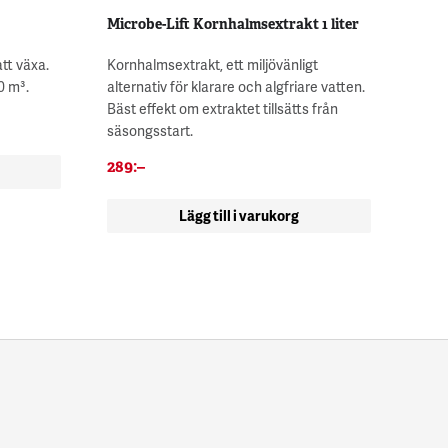
Microbe-Lift Kornhalmsextrakt 1 liter
tt växa.
Kornhalmsextrakt, ett miljövänligt
0 m³.
alternativ för klarare och algfriare vatten.
Bäst effekt om extraktet tillsätts från
säsongsstart.
289
:–
Lägg till i varukorg