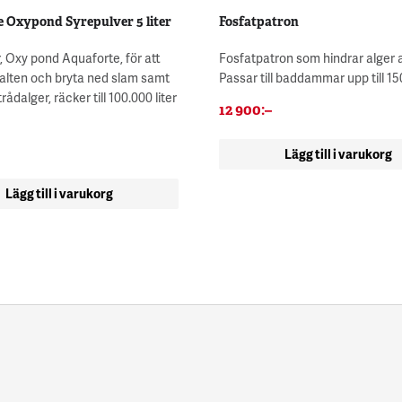
 Oxypond Syrepulver 5 liter
Fosfatpatron
, Oxy pond Aquaforte, för att
Fosfatpatron som hindrar alger a
alten och bryta ned slam samt
Passar till baddammar upp till 15
ådalger, räcker till 100.000 liter
12 900
:–
Lägg till i varukorg
Lägg till i varukorg