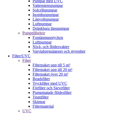
Pumpar med UVC
Vattenstenspumpar
Solcellspumpar
Inomhuspumpar
Lågvoltspumpar
Luftpumpar
Dränkbara länspumpar
Pumptillbehör
Fontänmunstycken
Luftpumpar
Nivå- och flödesvakter
Varvtalsregulatorer och styrenhet
Filter/UVC
Filter
Filterpaket upp till 5 m³
Filterpaket upp till 20 m³
Filterpaket över 20 m³
Beadsfilter
Tryckfilter med UVC
Förfilter och Sievefilter
Pumpmatade flödesfilter
Trumfilter
Skimrar
Filtermaterial
UVC