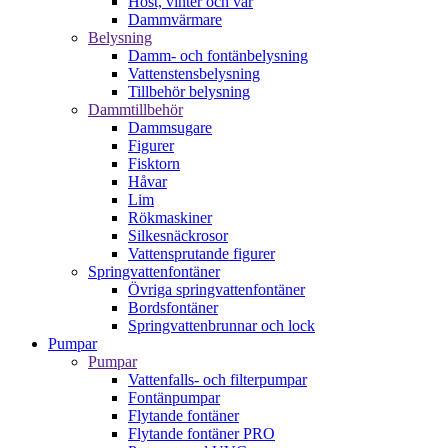
Höst, vinter och vår
Dammvärmare
Belysning
Damm- och fontänbelysning
Vattenstensbelysning
Tillbehör belysning
Dammtillbehör
Dammsugare
Figurer
Fisktorn
Håvar
Lim
Rökmaskiner
Silkesnäckrosor
Vattensprutande figurer
Springvattenfontäner
Övriga springvattenfontäner
Bordsfontäner
Springvattenbrunnar och lock
Pumpar
Pumpar
Vattenfalls- och filterpumpar
Fontänpumpar
Flytande fontäner
Flytande fontäner PRO