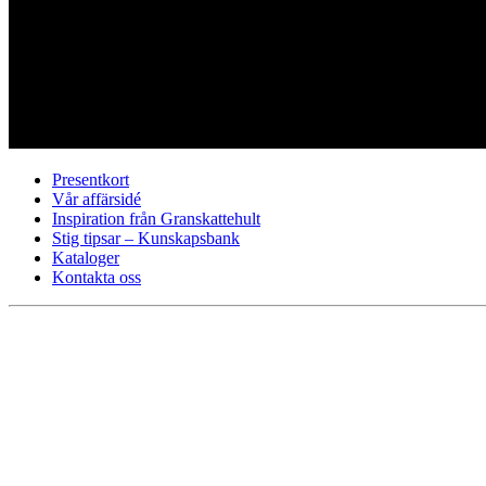
Presentkort
Vår affärsidé
Inspiration från Granskattehult
Stig tipsar – Kunskapsbank
Kataloger
Kontakta oss