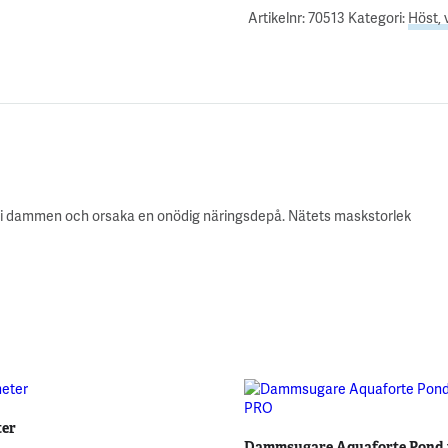
Artikelnr:
70513
Kategori:
Höst, 
ned i dammen och orsaka en onödig näringsdepå. Nätets maskstorlek
er
Dammsugare Aquaforte Pond