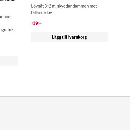
Lövnät 3*2 m, skyddar dammen mot
fallande löv
vacuum
139
:–
ugeffekt
Lägg till i varukorg