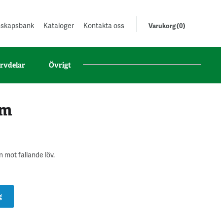
unskapsbank
Kataloger
Kontakta oss
Varukorg (0)
rvdelar
Övrigt
 m
mot fallande löv.
g