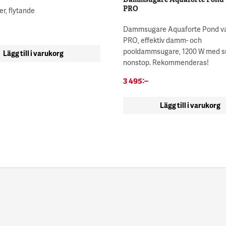
PRO
r, flytande
Dammsugare Aquaforte Pond 
PRO, effektiv damm- och
pooldammsugare, 1200 W med s
Lägg till i varukorg
nonstop. Rekommenderas!
3 495
:–
Lägg till i varukorg