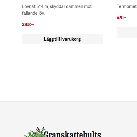
Lövnät 6*4 m, skyddar dammen mot
Termomete
fallande löv.
45
:–
295
:–
Lägg till i varukorg