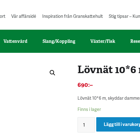
ort
Vår affärsidé
Inspiration från Granskattehult
Stig tipsar – K
Vattenvård
Slang/Koppling
Växter/Fisk
Rese
Lövnät 10*6
690
:–
Lövnät 10*6 m, skyddar dammen 
Finns i lager
Lägg till i varukor