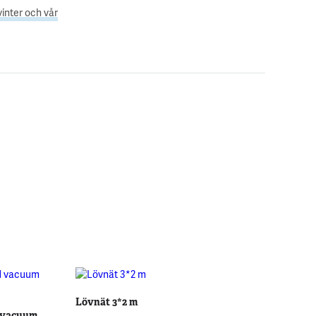
vinter och vår
Lövnät 3*2 m
 vacuum