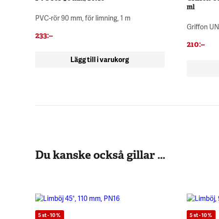
ml
PVC-rör 90 mm, för limning, 1 m
Griffon UNI
233
:–
210
:–
Lägg till i varukorg
Du kanske också gillar …
5 st - 10 %
5 st - 10 %