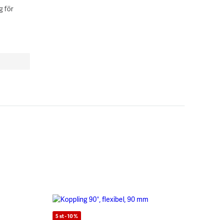
g för
5 st - 10 %