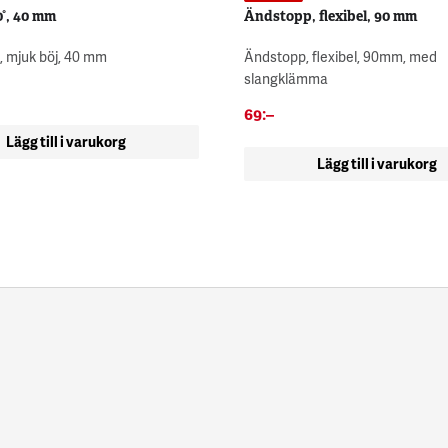
0°, 40 mm
Ändstopp, flexibel, 90 mm
, mjuk böj, 40 mm
Ändstopp, flexibel, 90mm, med
slangklämma
69
:–
Lägg till i varukorg
Lägg till i varukorg