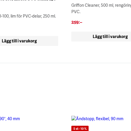
Griffon Cleaner, 500 ml, rengörin
PVC.
-100, lim för PVC-delar, 250 ml.
259
:–
Lägg till i varukorg
Lägg till i varukorg
5 st - 10 %