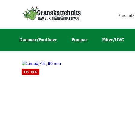
Presentk
Dammar/Fontäner
Pumpar
Filter/UVC
5 st - 10 %