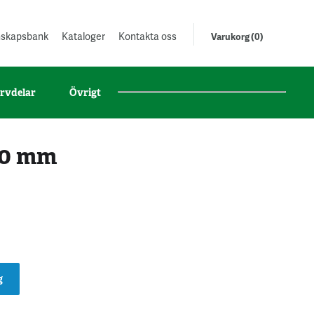
unskapsbank
Kataloger
Kontakta oss
Varukorg (0)
rvdelar
Övrigt
90 mm
g