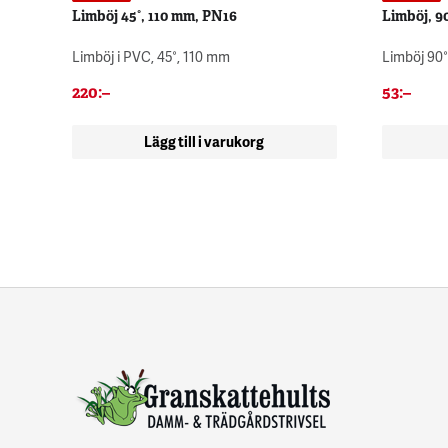
Limböj 45°, 110 mm, PN16
Limböj, 9
Limböj i PVC, 45°, 110 mm
Limböj 90°
220
:–
53
:–
Lägg till i varukorg