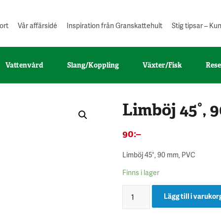
ort
Vår affärsidé
Inspiration från Granskattehult
Stig tipsar – K
Vattenvård
Slang/Koppling
Växter/Fisk
Rese
Limböj 45°, 
90
:–
Limböj 45°, 90 mm, PVC
Finns i lager
Lägg till i varukor