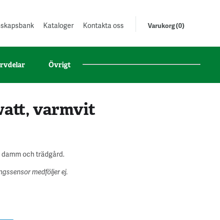
unskapsbank
Kataloger
Kontakta oss
Varukorg (0)
rvdelar
Övrigt
att, varmvit
r damm och trädgård.
gssensor medföljer ej.