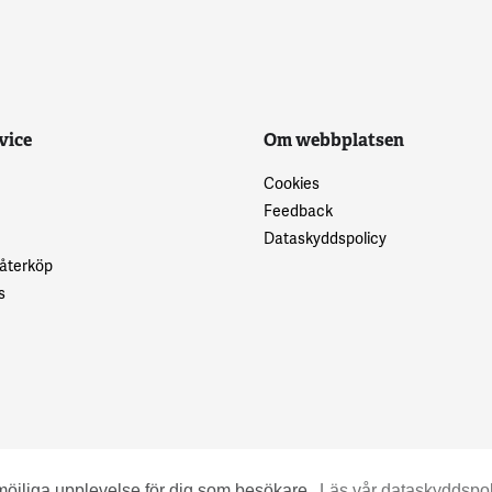
vice
Om webbplatsen
Cookies
Feedback
Dataskyddspolicy
 återköp
s
möjliga upplevelse för dig som besökare.
Läs vår dataskyddspol