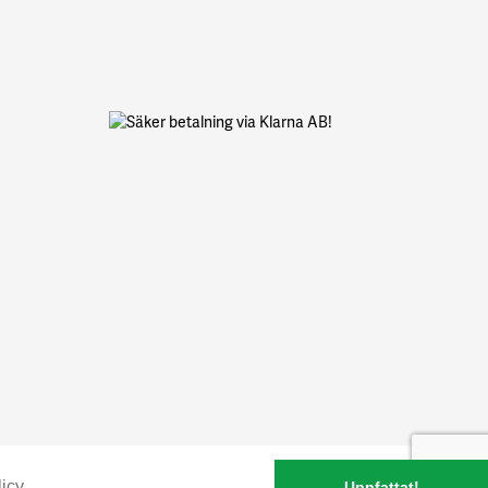
icy
Uppfattat!