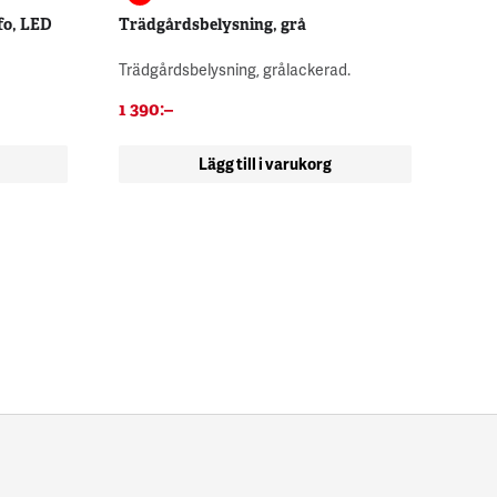
fo, LED
Trädgårdsbelysning, grå
Trädgårdsbelysning, grålackerad.
1 390
:–
Lägg till i varukorg