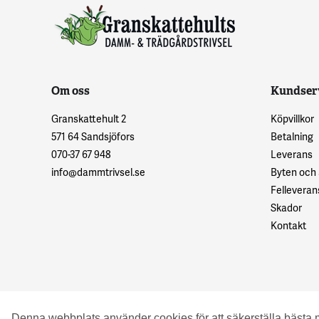
Om oss
Kundser
Granskattehult 2
Köpvillkor
571 64 Sandsjöfors
Betalning
070-37 67 948
Leverans
info@dammtrivsel.se
Byten och
Felleveran
Skador
Kontakt
© 2016 Granskattehults Damm- och Trädgårdstrivsel
Denna webbplats använder cookies för att säkerställa bästa 