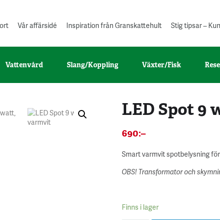
ort
Vår affärsidé
Inspiration från Granskattehult
Stig tipsar – K
Vattenvård
Slang/Koppling
Växter/Fisk
Rese
LED Spot 9 w
690
:–
Smart varmvit spotbelysning fö
OBS! Transformator och skymnin
Finns i lager