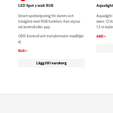
LED Spot 3 watt RGB
Aqualight
Smart spotbelysning för damm och
Aqualight 
trädgård med RGB-funktion. Kan styras
sken, 12 V
via kontroll eller app.
1,5 m kabe
495
:–
OBS! Kontroll och transformator medföljer
ej.
610
:–
Lägg till i varukorg