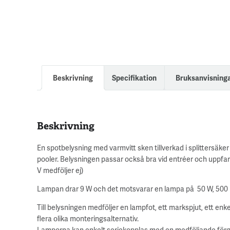
Beskrivning
Specifikation
Bruksanvisning
Beskrivning
En spotbelysning med varmvitt sken tillverkad i splittersäk
pooler. Belysningen passar också bra vid entréer och uppfa
V medföljer ej)
Lampan drar 9 W och det motsvarar en lampa på 50 W, 500
Till belysningen medföljer en lampfot, ett markspjut, ett enk
flera olika monteringsalternativ.
Lamporna kan enkelt seriekopplas med en medföljande förgre