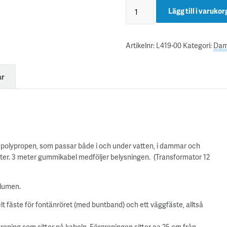
Lägg till i varukor
Artikelnr:
L419-00
Kategori:
Dam
ar
er polypropen, som passar både i och under vatten, i dammar och
rter. 3 meter gummikabel medföljer belysningen. (Transformator 12
 lumen.
elt fäste för fontänröret (med buntband) och ett väggfäste, alltså
ning som sitter på kabeln. Förgreningen sitter ca 25 cm från