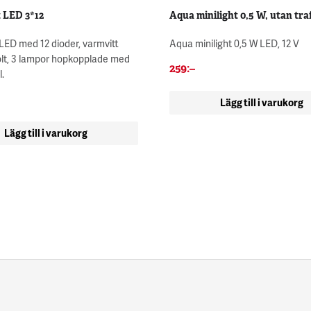
 LED 3*12
Aqua minilight 0,5 W, utan tra
LED med 12 dioder, varmvitt
Aqua minilight 0,5 W LED, 12 V
olt, 3 lampor hopkopplade med
259
:–
l.
Lägg till i varukorg
Lägg till i varukorg