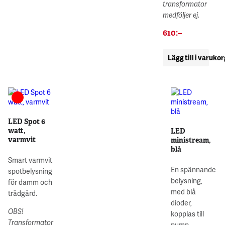
transformator
medföljer ej.
610
:–
Lägg till i varuko
LED Spot 6
watt,
LED
varmvit
ministream,
blå
Smart varmvit
En spännande
spotbelysning
belysning,
för damm och
med blå
trädgård.
dioder,
OBS!
kopplas till
Transformator
pump.