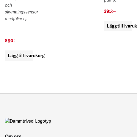
och
395
:–
skymningssensor
medföljer ej.
Lägg till i varu
890
:–
Lägg till i varukorg
Om oss