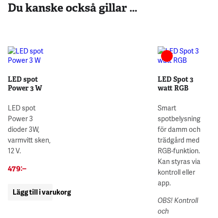
Du kanske också gillar …
LED spot
LED Spot 3
Power 3 W
watt RGB
LED spot
Smart
Power 3
spotbelysning
dioder 3W,
för damm och
varmvitt sken,
trädgård med
12 V.
RGB-funktion.
Kan styras via
479
:–
kontroll eller
app.
Lägg till i varukorg
OBS! Kontroll
och