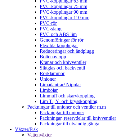
PVC-kopplingar 63 mm
PVC-kopplingar 75 mm
PVC-kopplingar 90 mm
PVC-kopplingar 110 mm
PVC-rör
PVC-slang
PVC och ABS-lim
Genomföringar för rör
Flexibla kopplingar
Reduceringar och ändplugg
Bottenavlopp
Kranar och knivventiler
Siktglas och backventil
Rörklämmor
Unioner
Limadaptrar/ Nipplar
Limböjar
Limmuff och skarvkoppling
Lim T-, Y- och krysskoppling
Packningar till unioner och ventiler m.m
Packningar till unioner
Packningar, reservdelar till knivventiler
Packningar till utvändig gänga
Växter/Fisk
Vattenväxter