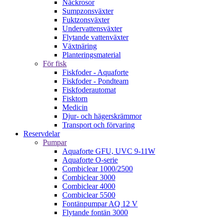
Näckrosor
Sumpzonsväxter
Fuktzonsväxter
Undervattensväxter
Flytande vattenväxter
Växtnäring
Planteringsmaterial
För fisk
Fiskfoder - Aquaforte
Fiskfoder - Pondteam
Fiskfoderautomat
Fisktorn
Medicin
Djur- och hägerskrämmor
Transport och förvaring
Reservdelar
Pumpar
Aquaforte GFU, UVC 9-11W
Aquaforte O-serie
Combiclear 1000/2500
Combiclear 3000
Combiclear 4000
Combiclear 5500
Fontänpumpar AQ 12 V
Flytande fontän 3000