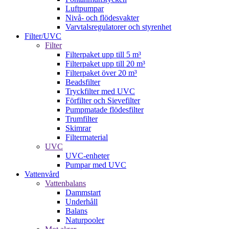
Luftpumpar
Nivå- och flödesvakter
Varvtalsregulatorer och styrenhet
Filter/UVC
Filter
Filterpaket upp till 5 m³
Filterpaket upp till 20 m³
Filterpaket över 20 m³
Beadsfilter
Tryckfilter med UVC
Förfilter och Sievefilter
Pumpmatade flödesfilter
Trumfilter
Skimrar
Filtermaterial
UVC
UVC-enheter
Pumpar med UVC
Vattenvård
Vattenbalans
Dammstart
Underhåll
Balans
Naturpooler