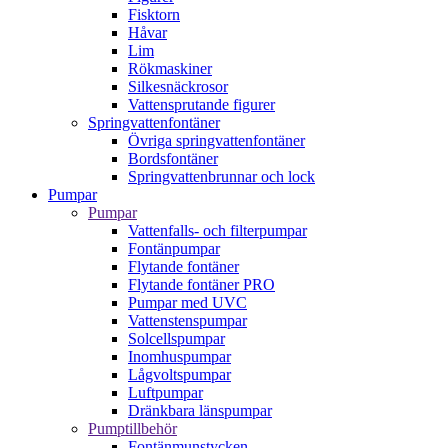
Fisktorn
Håvar
Lim
Rökmaskiner
Silkesnäckrosor
Vattensprutande figurer
Springvattenfontäner
Övriga springvattenfontäner
Bordsfontäner
Springvattenbrunnar och lock
Pumpar
Pumpar
Vattenfalls- och filterpumpar
Fontänpumpar
Flytande fontäner
Flytande fontäner PRO
Pumpar med UVC
Vattenstenspumpar
Solcellspumpar
Inomhuspumpar
Lågvoltspumpar
Luftpumpar
Dränkbara länspumpar
Pumptillbehör
Fontänmunstycken