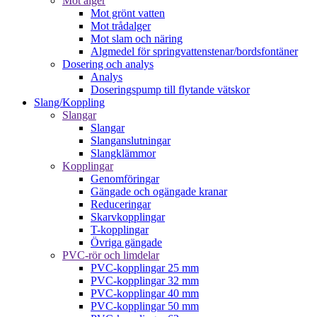
Mot alger
Mot grönt vatten
Mot trådalger
Mot slam och näring
Algmedel för springvattenstenar/bordsfontäner
Dosering och analys
Analys
Doseringspump till flytande vätskor
Slang/Koppling
Slangar
Slangar
Slanganslutningar
Slangklämmor
Kopplingar
Genomföringar
Gängade och ogängade kranar
Reduceringar
Skarvkopplingar
T-kopplingar
Övriga gängade
PVC-rör och limdelar
PVC-kopplingar 25 mm
PVC-kopplingar 32 mm
PVC-kopplingar 40 mm
PVC-kopplingar 50 mm