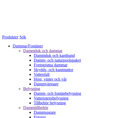
Produkter
Sök
Dammar/Fontäner
Dammduk och dammar
Dammduk och kantband
Damm- och naturpoolspaket
Formgjutna dammar
Skydds- och kantmattor
Vattenfall
Höst, vinter och vår
Dammvärmare
Belysning
Damm- och fontänbelysning
Vattenstensbelysning
Tillbehör belysning
Dammtillbehör
Dammsugare
Figurer