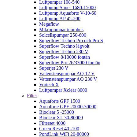
Luftpumpar 108-540
Luftpump Super 1680-15000
Luftpump Aquaforte V-10-60
Luftpump AP 45-200
Megaflow
Mikropumpar inomhus
Solcellspumpar 250-600
Superflow Techno Pro och Pro S
Superflow Techno lågvolt
Superflow Techno 230 V
Superflow 8/10000 fontän
Superflow Pro 26/33000 fontän
Superjet 230 V
Vattenstenspumpar AQ 12 V
Vattenstenspumpar AQ 230 V
Vortech X
Luftpumpar Xclear 8000
Filter
Aquaforte GPF 1500
Aquaforte GPF 20000-30000
Bioclear 5 -25000
Bioclear XL 30-80000
Filterset 4000
Green Reset 40 -100
PondLink WiFi 20-80000