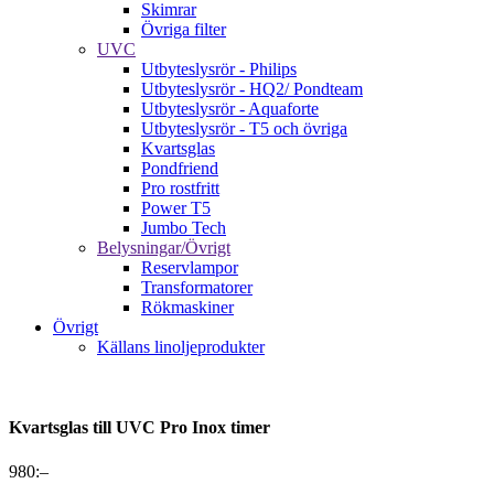
Skimrar
Övriga filter
UVC
Utbyteslysrör - Philips
Utbyteslysrör - HQ2/ Pondteam
Utbyteslysrör - Aquaforte
Utbyteslysrör - T5 och övriga
Kvartsglas
Pondfriend
Pro rostfritt
Power T5
Jumbo Tech
Belysningar/Övrigt
Reservlampor
Transformatorer
Rökmaskiner
Övrigt
Källans linoljeprodukter
Kvartsglas till UVC Pro Inox timer
980
:–