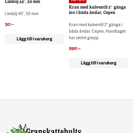
Limböj 45°, 50 mm
Kran med kulventil 2″ gänga
inv i båda ändar, Cepex
Limböj 45°, 50 mm
30
:–
Kran med kulventil 2″ gänga i
båda ändar. Cepex. Handtaget
har skönt grepp.
Lägg till i varukorg
590
:–
Lägg till i varukorg