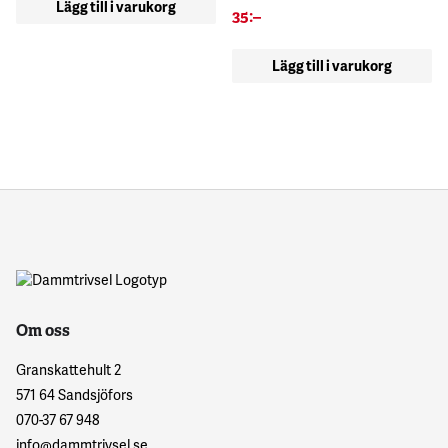
Lägg till i varukorg
35
:–
Lägg till i varukorg
Om oss
Granskattehult 2
571 64 Sandsjöfors
070-37 67 948
info@dammtrivsel.se