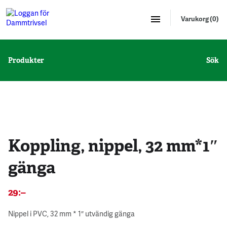
Varukorg (0)
Produkter
Sök
5 st - 10 %
Koppling, nippel, 32 mm*1″
gänga
29
:–
Nippel i PVC, 32 mm * 1″ utvändig gänga