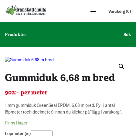
Varukorg (0)
Produkter
Sök
Gummiduk 6,68 m bred
902
:–
per meter
1 mm gummiduk GreenSeal EPDM, 6,68 m bred. Fyll i antal
löpmeter (och decimeter) innan du klickar på ”lägg i varukorg”.
Finns i lager
Löpmeter (m)