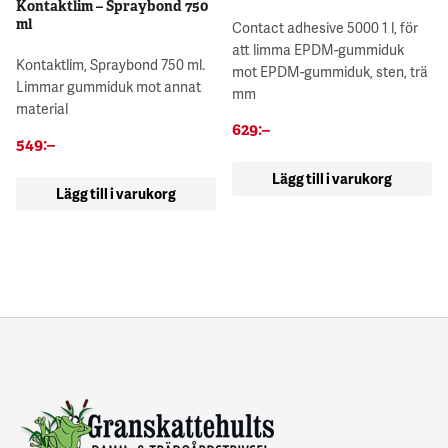
Kontaktlim – Spraybond 750
ml
Contact adhesive 5000 1 l, för
att limma EPDM-gummiduk
Kontaktlim, Spraybond 750 ml.
mot EPDM-gummiduk, sten, trä
Limmar gummiduk mot annat
mm
material
629
:–
549
:–
Lägg till i varukorg
Lägg till i varukorg