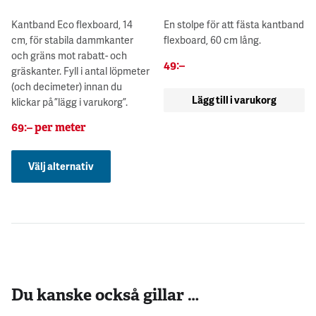
Kantband Eco flexboard, 14
En stolpe för att fästa kantband
cm, för stabila dammkanter
flexboard, 60 cm lång.
och gräns mot rabatt- och
49
:–
gräskanter. Fyll i antal löpmeter
(och decimeter) innan du
Lägg till i varukorg
klickar på ”lägg i varukorg”.
69
:–
per meter
Välj alternativ
Du kanske också gillar …