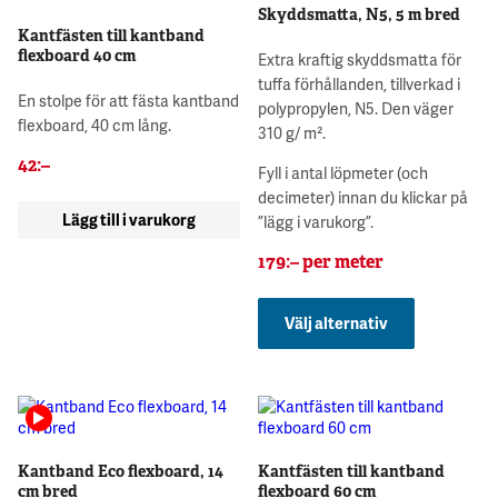
Skyddsmatta, N5, 5 m bred
Kantfästen till kantband
flexboard 40 cm
Extra kraftig skyddsmatta för
tuffa förhållanden, tillverkad i
En stolpe för att fästa kantband
polypropylen, N5. Den väger
flexboard, 40 cm lång.
310 g/ m².
42
:–
Fyll i antal löpmeter (och
decimeter) innan du klickar på
Lägg till i varukorg
”lägg i varukorg”.
179
:–
per meter
Välj alternativ
Kantband Eco flexboard, 14
Kantfästen till kantband
cm bred
flexboard 60 cm