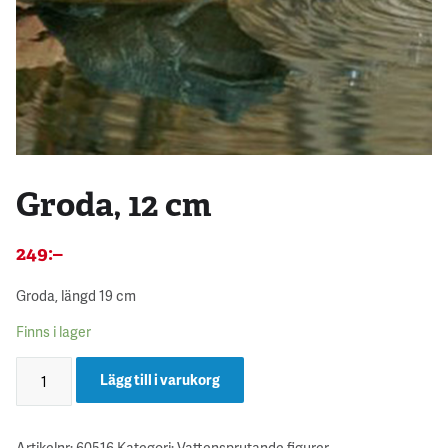
Groda, 12 cm
249
:–
Groda, längd 19 cm
Finns i lager
Lägg till i varukorg
Artikelnr:
60516
Kategori:
Vattensprutande figurer