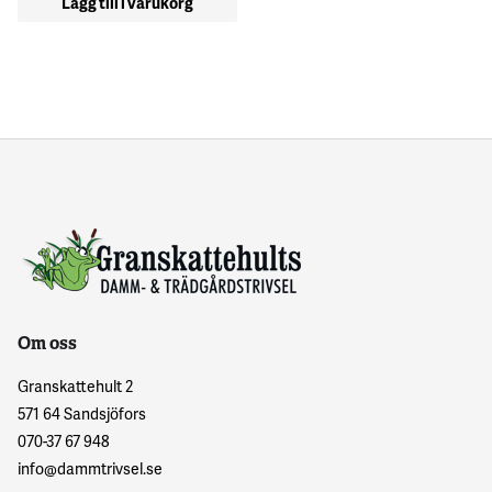
Lägg till i varukorg
Om oss
Granskattehult 2
571 64 Sandsjöfors
070-37 67 948
info@dammtrivsel.se