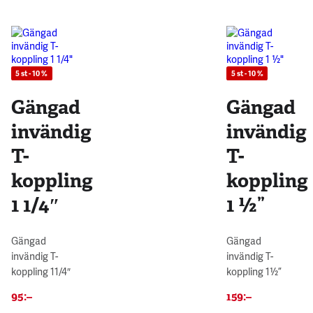
5 st - 10 %
5 st - 10 %
Gängad
Gängad
invändig
invändig
T-
T-
koppling
koppling
1 1/4″
1 ½”
Gängad
Gängad
invändig T-
invändig T-
koppling 11/4″
koppling 1½”
95
:–
159
:–