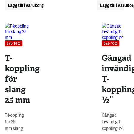
Lägg till i varukorg
Lägg till i varuko
5 st - 10 %
5 st - 10 %
T-
Gängad
koppling
invändi
för
T-
slang
kopplin
25 mm
½”
T-koppling
Gängad
för 25
invändig T-
mm slang
koppling ½”.