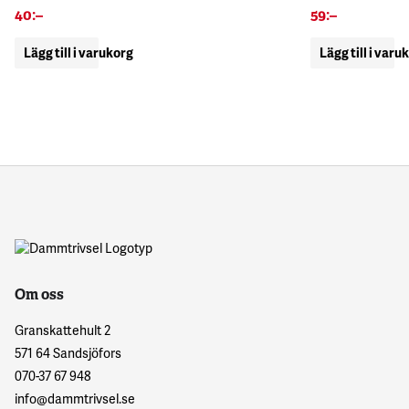
40
:–
59
:–
Lägg till i varukorg
Lägg till i varu
Om oss
Granskattehult 2
571 64 Sandsjöfors
070-37 67 948
info@dammtrivsel.se