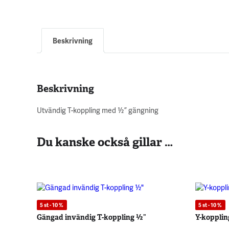
Beskrivning
Beskrivning
Utvändig T-koppling med ½ ” gängning
Du kanske också gillar …
5 st - 10 %
5 st - 10 %
Gängad invändig T-koppling ½”
Y-kopplin