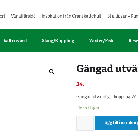
ort
Vår affärsidé
Inspiration från Granskattehult
Stig tipsar – K
Vattenvård
Slang/Koppling
Växter/Fisk
Rese
Gängad utvä
34
:–
Gängad utvändig T-koppling ½”
Finns i lager
Lägg till i varukor