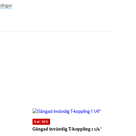
plingar
5 st - 10 %
Gängad invändig T-koppling 1 1/4″