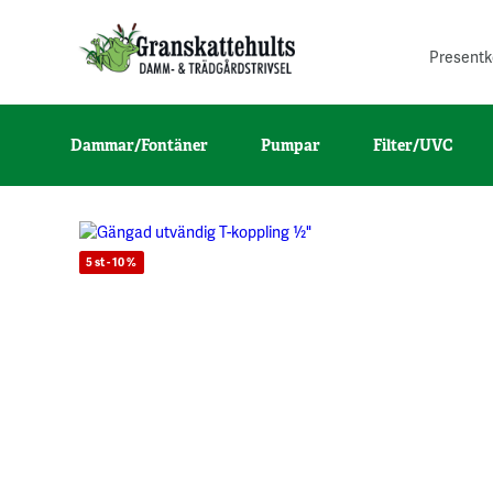
Presentk
Dammar/Fontäner
Pumpar
Filter/UVC
5 st - 10 %