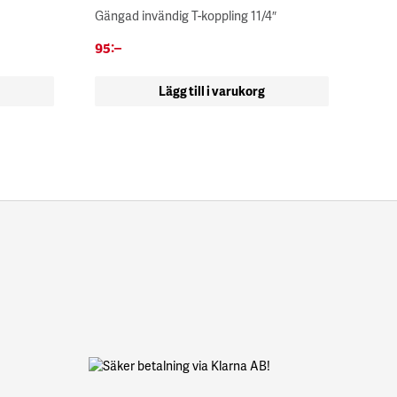
Gängad invändig T-koppling 11/4″
95
:–
Lägg till i varukorg