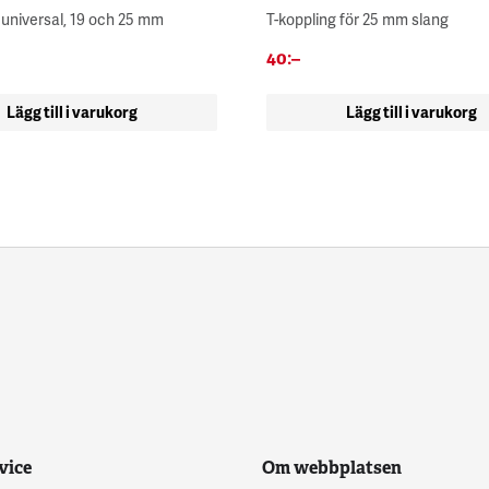
 universal, 19 och 25 mm
T-koppling för 25 mm slang
40
:–
Lägg till i varukorg
Lägg till i varukorg
vice
Om webbplatsen