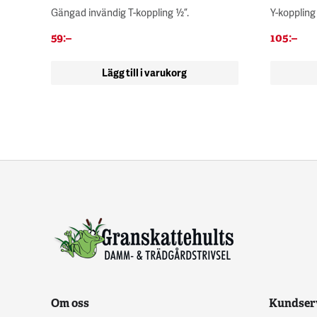
Gängad invändig T-koppling ½”.
Y-koppling
59
:–
105
:–
Lägg till i varukorg
Om oss
Kundser