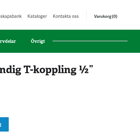
unskapsbank
Kataloger
Kontakta oss
Varukorg (0)
rvdelar
Övrigt
ndig T-koppling ½”
g