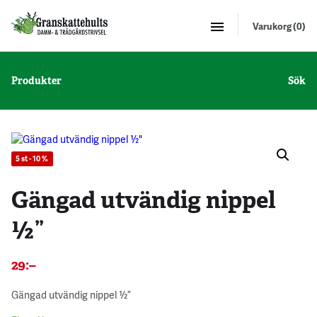
Varukorg (0)
Produkter
Sök
5 st - 10 %
Gängad utvändig nippel
½”
29
:–
Gängad utvändig nippel ½”