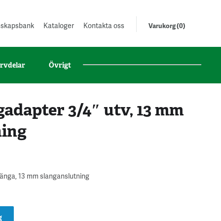
unskapsbank
Kataloger
Kontakta oss
Varukorg (0)
rvdelar
Övrigt
adapter 3/4″ utv, 13 mm
ning
gänga, 13 mm slanganslutning
g