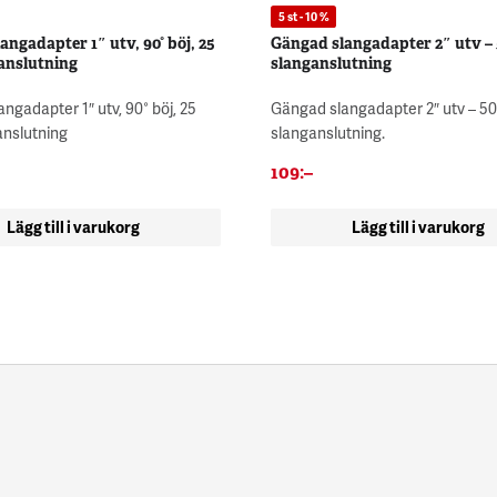
5 st - 10 %
angadapter 1″ utv, 90° böj, 25
Gängad slangadapter 2″ utv –
anslutning
slanganslutning
ngadapter 1″ utv, 90° böj, 25
Gängad slangadapter 2″ utv – 
nslutning
slanganslutning.
109
:–
Lägg till i varukorg
Lägg till i varukorg