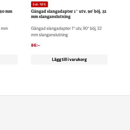
5 st - 10 %
 50 mm
Gängad slangadapter 1″ utv, 90° böj, 32
mm slanganslutning
50 mm
Gängad slangadapter 1″ utv, 90° böj, 32
mm slanganslutning
86
:–
Lägg till i varukorg