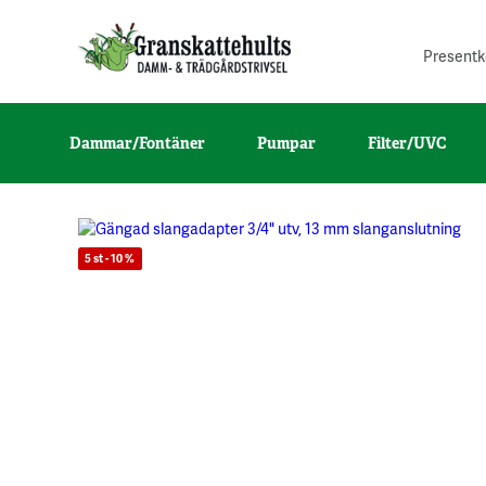
Presentk
Dammar/Fontäner
Pumpar
Filter/UVC
5 st - 10 %