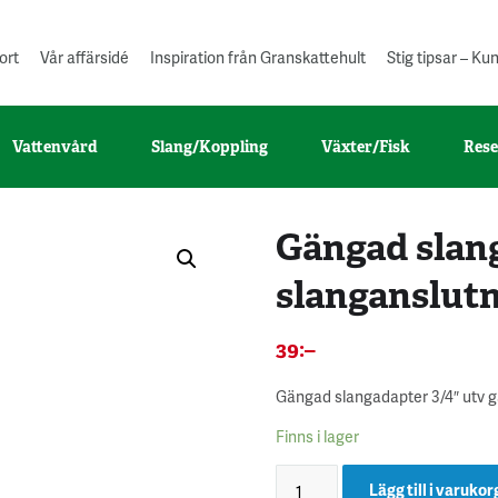
ort
Vår affärsidé
Inspiration från Granskattehult
Stig tipsar – K
Vattenvård
Slang/Koppling
Växter/Fisk
Rese
Gängad slang
slanganslut
39
:–
Gängad slangadapter 3/4″ utv 
Finns i lager
Lägg till i varukor