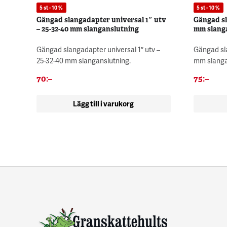
5 st - 10 %
5 st - 10 %
Gängad slangadapter universal 1″ utv
Gängad sl
– 25-32-40 mm slanganslutning
mm slang
Gängad slangadapter universal 1″ utv –
Gängad sla
25-32-40 mm slanganslutning.
mm slanga
70
:–
75
:–
Lägg till i varukorg