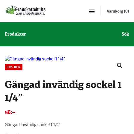
Varukorg (0)
Produkter
Sök
5 st - 10 %
Gängad invändig sockel 1
1/4″
56
:–
Gängad invändig sockel 1 1/4″