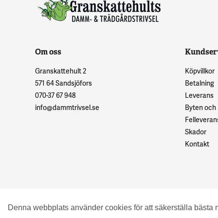
Om oss
Kundser
Granskattehult 2
Köpvillkor
571 64 Sandsjöfors
Betalning
070-37 67 948
Leverans
info@dammtrivsel.se
Byten och
Felleveran
Skador
Kontakt
© 2016 Granskattehults Damm- och Trädgårdstrivsel
Denna webbplats använder cookies för att säkerställa bästa 