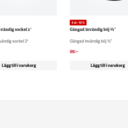
5 st - 10 %
vändig sockel 2″
Gängad invändig böj ½”
vändig sockel 2″
Gängad invändig böj ½”
59
:–
Lägg till i varukorg
Lägg till i varukorg