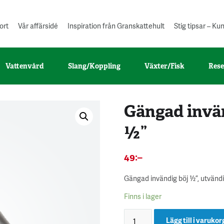
ort
Vår affärsidé
Inspiration från Granskattehult
Stig tipsar – K
Vattenvård
Slang/Koppling
Växter/Fisk
Rese
Gängad invän
½”
49
:–
Gängad invändig böj ½”, utvänd
Finns i lager
Lägg till i varukor