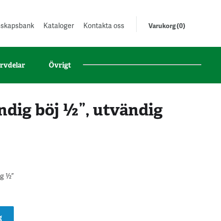
unskapsbank
Kataloger
Kontakta oss
Varukorg (0)
rvdelar
Övrigt
dig böj ½”, utvändig
ig ½”
g