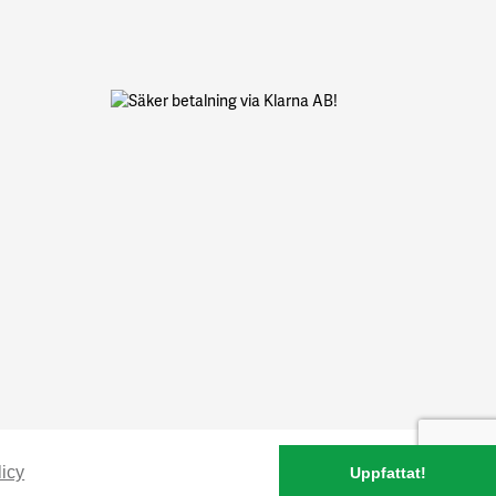
icy
Uppfattat!