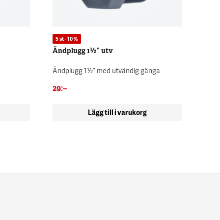
5 st - 10 %
Ändplugg 1½” utv
Ändplugg 1½” med utvändig gänga
29
:–
Lägg till i varukorg