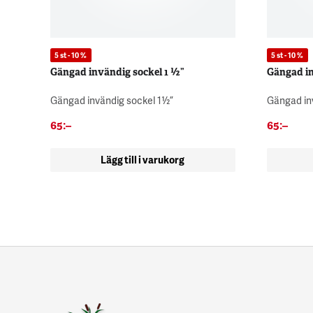
5 st - 10 %
5 st - 10 %
Gängad invändig sockel 1 ½”
Gängad in
Gängad invändig sockel 1½”
Gängad in
65
:–
65
:–
Lägg till i varukorg