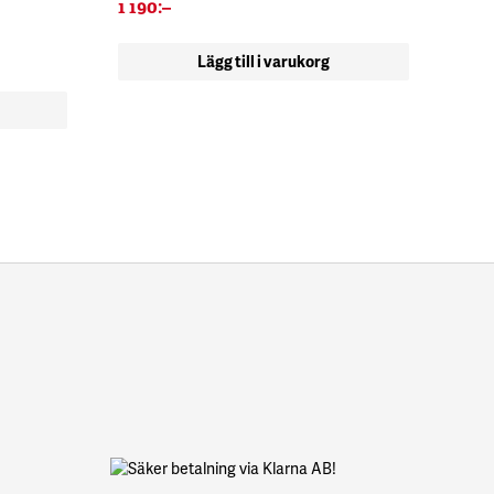
1 190
:–
Lägg till i varukorg