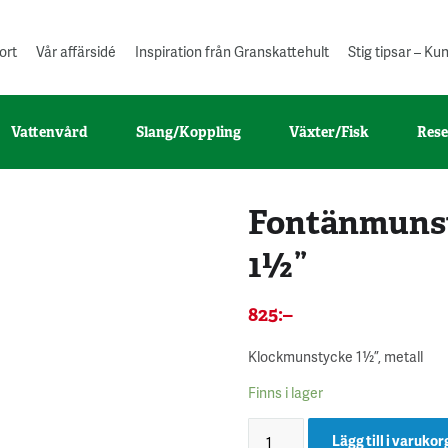
ort
Vår affärsidé
Inspiration från Granskattehult
Stig tipsar – K
Vattenvård
Slang/Koppling
Växter/Fisk
Rese
Fontänmunsty
1½”
825
:–
Klockmunstycke 1½”, metall
Finns i lager
Lägg till i varukor