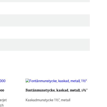
000
Fontänmunstycke, kaskad, metall, 1½”
erjet
Kaskadmunstycke 1½”, metall
och