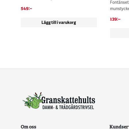
Fontänset t
549
:–
munstycken
139
:–
Lägg till i varukorg
Om oss
Kundser