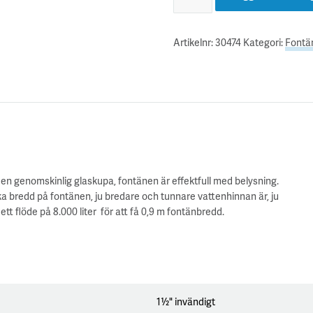
Artikelnr:
30474
Kategori:
Fontä
en genomskinlig glaskupa, fontänen är effektfull med belysning.
a bredd på fontänen, ju bredare och tunnare vattenhinnan är, ju
t flöde på 8.000 liter för att få 0,9 m fontänbredd.
1½" invändigt