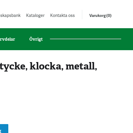
unskapsbank
Kataloger
Kontakta oss
Varukorg (0)
rvdelar
Övrigt
cke, klocka, metall,
g