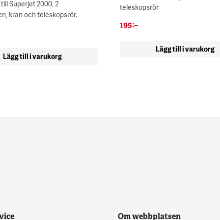
ill Superjet 2000, 2
teleskopsrör
, kran och teleskopsrör.
195
:–
Lägg till i varukorg
Lägg till i varukorg
vice
Om webbplatsen