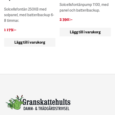
Solcellsfontänpump 1100, med
Solcellsfontän 250XB med
panel och batteribackup.
solpanel, med batteribackup 6-
2 390
:–
8 timmar.
1 179
:–
Lägg till i varukorg
Lägg till i varukorg