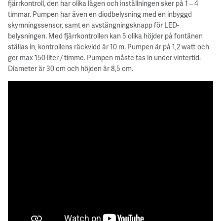
fjärrkontroll, den har olika lägen och inställningen sker på 1 – 4
timmar. Pumpen har även en diodbelysning med en inbyggd
skymningssensor, samt en avstängningsknapp för LED-
belysningen. Med fjärrkontrollen kan 5 olika höjder på fontänen
ställas in, kontrollens räckvidd är 10 m. Pumpen är på 1,2 watt och
ger max 150 liter / timme. Pumpen måste tas in under vintertid.
Diameter är 30 cm och höjden är 8,5 cm.