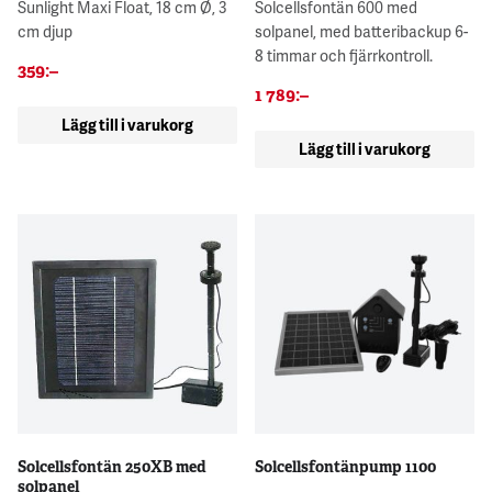
Sunlight Maxi Float, 18 cm Ø, 3
Solcellsfontän 600 med
cm djup
solpanel, med batteribackup 6-
8 timmar och fjärrkontroll.
359
:–
1 789
:–
Lägg till i varukorg
Lägg till i varukorg
Solcellsfontän 250XB med
Solcellsfontänpump 1100
solpanel