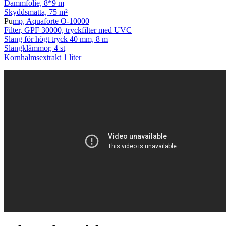
Dammfolie, 8*9 m
Skyddsmatta, 75 m²
Pu
mp, Aquaforte O-10000
Filter, GPF 30000, tryckfilter med UVC
Slang för högt tryck 40 mm, 8 m
Slangklämmor, 4 st
Kornhalmsextrakt 1 liter