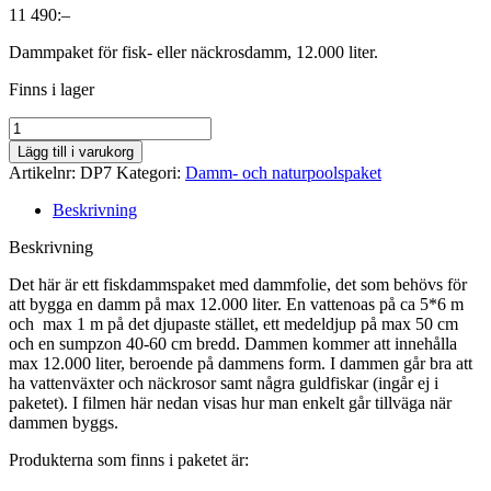
11 490
:–
Dammpaket för fisk- eller näckrosdamm, 12.000 liter.
Finns i lager
Antal
Lägg till i varukorg
Artikelnr:
DP7
Kategori:
Damm- och naturpoolspaket
Beskrivning
Beskrivning
Det här är ett fiskdammspaket med dammfolie, det som behövs för
att bygga en damm på max 12.000 liter. En vattenoas på ca 5*6 m
och max 1 m på det djupaste stället, ett medeldjup på max 50 cm
och en sumpzon 40-60 cm bredd. Dammen kommer att innehålla
max 12.000 liter, beroende på dammens form. I dammen går bra att
ha vattenväxter och näckrosor samt några guldfiskar (ingår ej i
paketet). I filmen här nedan visas hur man enkelt går tillväga när
dammen byggs.
Produkterna som finns i paketet är: