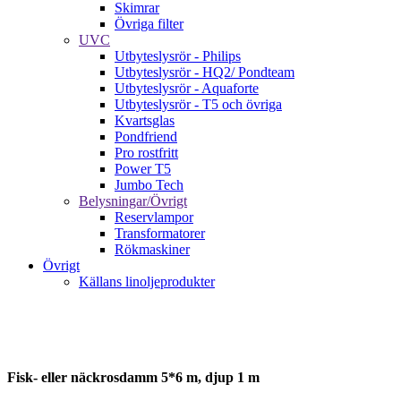
Skimrar
Övriga filter
UVC
Utbyteslysrör - Philips
Utbyteslysrör - HQ2/ Pondteam
Utbyteslysrör - Aquaforte
Utbyteslysrör - T5 och övriga
Kvartsglas
Pondfriend
Pro rostfritt
Power T5
Jumbo Tech
Belysningar/Övrigt
Reservlampor
Transformatorer
Rökmaskiner
Övrigt
Källans linoljeprodukter
Paketpris
Fisk- eller näckrosdamm 5*6 m, djup 1 m