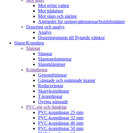
Mot alger
Mot grönt vatten
Mot trådalger
Mot slam och näring
Algmedel för springvattenstenar/bordsfontäner
Dosering och analys
Analys
Doseringspump till flytande vätskor
Slang/Koppling
Slangar
Slangar
Slanganslutningar
Slangklämmor
Kopplingar
Genomföringar
Gängade och ogängade kranar
Reduceringar
Skarvkopplingar
T-kopplingar
Övriga gängade
PVC-rör och limdelar
PVC-kopplingar 25 mm
PVC-kopplingar 32 mm
PVC-kopplingar 40 mm
PVC-kopplingar 50 mm