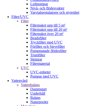
Luftpumpar
Nivå- och flödesvakter
Varvtalsregulatorer och styrenhet
Filter/UVC
Filter
Filterpaket upp till 5 m³
Filterpaket upp till 20 m³
Filterpaket över 20 m³
Beadsfilter
Tryckfilter med UVC
Förfilter och Sievefilter
Pumpmatade flödesfilter
Trumfilter
Skimrar
Filtermaterial
UVC
UVC-enheter
Pumpar med UVC
Vattenvård
Vattenbalans
Dammstart
Underhåll
Balans
Naturpooler