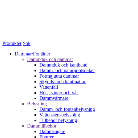
Produkter
Sök
Dammar/Fontäner
Dammduk och dammar
Dammduk och kantband
Damm- och naturpoolspaket
Formgjutna dammar
Skydds- och kantmattor
Vattenfall
Höst, vinter och vår
Dammvärmare
Belysning
Damm- och fontänbelysning
Vattenstensbelysning
Tillbehör belysning
Dammtillbehör
Dammsugare
Figurer