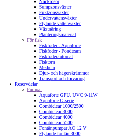
Näckrosor
Sumpzonsväxter
Fuktzonsväxter
Undervattensväxter
Flytande vattenväxter
Växtnäring
Planteringsmaterial
För fisk
Fiskfoder - Aquaforte
Fiskfoder - Pondteam
Fiskfoderautomat
Fisktorn
Medicin
Djur- och hägerskrämmor
Transport och förvaring
Reservdelar
Pumpar
Aquaforte GFU, UVC 9-11W
Aquaforte O-serie
Combiclear 1000/2500
Combiclear 3000
Combiclear 4000
Combiclear 5500
Fontänpumpar AQ 12 V
Flytande fontän 3000