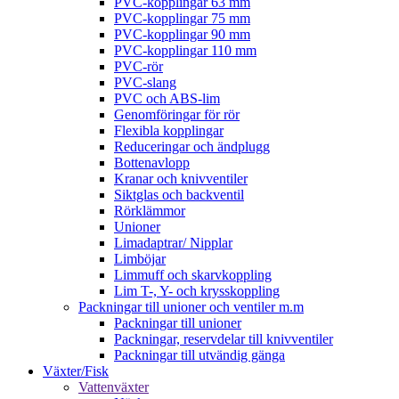
PVC-kopplingar 63 mm
PVC-kopplingar 75 mm
PVC-kopplingar 90 mm
PVC-kopplingar 110 mm
PVC-rör
PVC-slang
PVC och ABS-lim
Genomföringar för rör
Flexibla kopplingar
Reduceringar och ändplugg
Bottenavlopp
Kranar och knivventiler
Siktglas och backventil
Rörklämmor
Unioner
Limadaptrar/ Nipplar
Limböjar
Limmuff och skarvkoppling
Lim T-, Y- och krysskoppling
Packningar till unioner och ventiler m.m
Packningar till unioner
Packningar, reservdelar till knivventiler
Packningar till utvändig gänga
Växter/Fisk
Vattenväxter