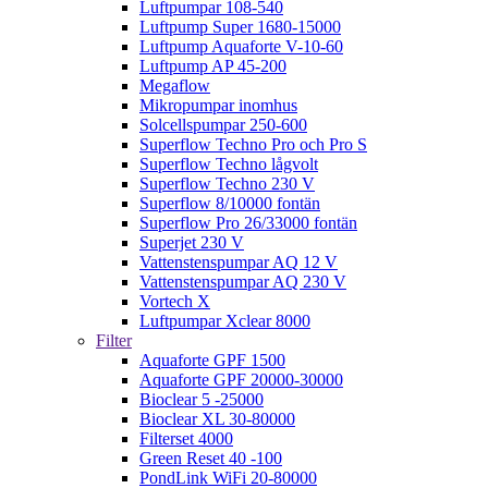
Luftpumpar 108-540
Luftpump Super 1680-15000
Luftpump Aquaforte V-10-60
Luftpump AP 45-200
Megaflow
Mikropumpar inomhus
Solcellspumpar 250-600
Superflow Techno Pro och Pro S
Superflow Techno lågvolt
Superflow Techno 230 V
Superflow 8/10000 fontän
Superflow Pro 26/33000 fontän
Superjet 230 V
Vattenstenspumpar AQ 12 V
Vattenstenspumpar AQ 230 V
Vortech X
Luftpumpar Xclear 8000
Filter
Aquaforte GPF 1500
Aquaforte GPF 20000-30000
Bioclear 5 -25000
Bioclear XL 30-80000
Filterset 4000
Green Reset 40 -100
PondLink WiFi 20-80000