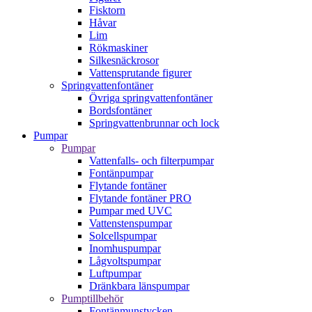
Fisktorn
Håvar
Lim
Rökmaskiner
Silkesnäckrosor
Vattensprutande figurer
Springvattenfontäner
Övriga springvattenfontäner
Bordsfontäner
Springvattenbrunnar och lock
Pumpar
Pumpar
Vattenfalls- och filterpumpar
Fontänpumpar
Flytande fontäner
Flytande fontäner PRO
Pumpar med UVC
Vattenstenspumpar
Solcellspumpar
Inomhuspumpar
Lågvoltspumpar
Luftpumpar
Dränkbara länspumpar
Pumptillbehör
Fontänmunstycken