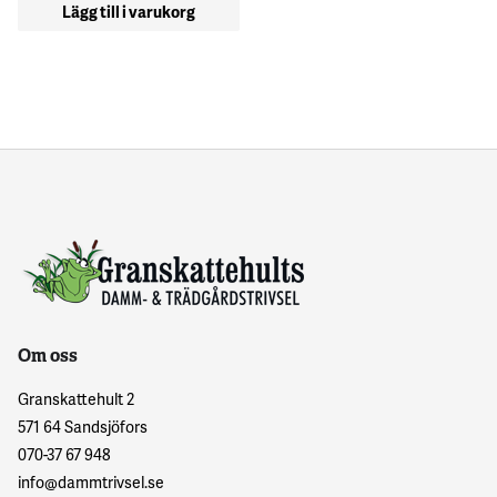
Lägg till i varukorg
Om oss
Granskattehult 2
571 64 Sandsjöfors
070-37 67 948
info@dammtrivsel.se