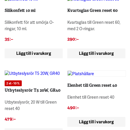
Silikonfett 10 ml
Kvartsglas Green reset 60
Silikonfett för att smörja O-
Kvartsglas till Green reset 60,
ringar, 10 ml.
med 2 O-ringar.
35
:–
290
:–
Lägg till i varukorg
Lägg till i varukorg
2 st - 10 %
Elenhet till Green reset 40
Utbyteslysrör T5 20W, GR40
Elenhet till Green reset 40
Utbyteslysrör, 20 W till Green
490
:–
reset 40
479
:–
Lägg till i varukorg