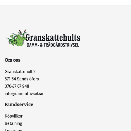
Om oss
Granskattehult 2
571 64 Sandsjöfors
070-37 67 948
info@dammtrivsel.se
Kundservice
Köpvillkor
Betalning
Leverans