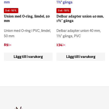
5 st - 10 %
5 st - 10 %
Union med O-ring, limdel, 50
Delbar adapter union 40 mm,
mm
1½” gänga
Union med O-ring i PVC, limdel,
Delbar adapter union 40 mm,
50 mm
1½” gänga, PVC
89
:–
134
:–
Lägg till i varukorg
Lägg till i varukorg