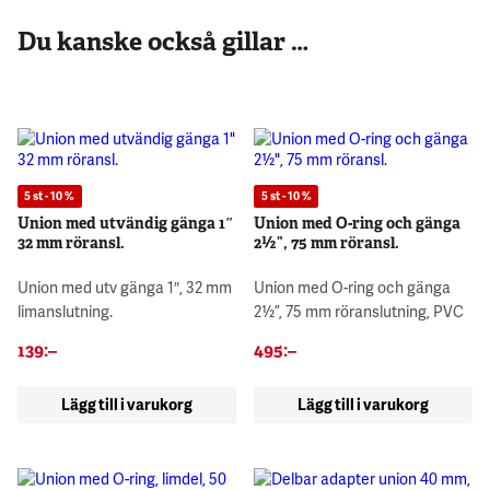
Du kanske också gillar …
5 st - 10 %
5 st - 10 %
Union med utvändig gänga 1″
Union med O-ring och gänga
32 mm röransl.
2½”, 75 mm röransl.
Union med utv gänga 1″, 32 mm
Union med O-ring och gänga
limanslutning.
2½”, 75 mm röranslutning, PVC
139
:–
495
:–
Lägg till i varukorg
Lägg till i varukorg