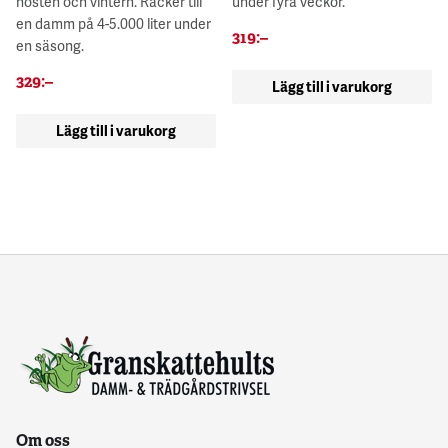
hösten och vintern. Räcker till
under fyra veckor.
en damm på 4-5.000 liter under
319
:–
en säsong.
329
:–
Lägg till i varukorg
Lägg till i varukorg
Om oss