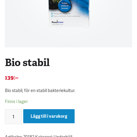
Bio stabil
139
:–
Bio stabil, för en stabil bakteriekultur.
Finns i lager
Lägg till i varukorg
Artikelnr:
70182
Kategori:
Underhåll