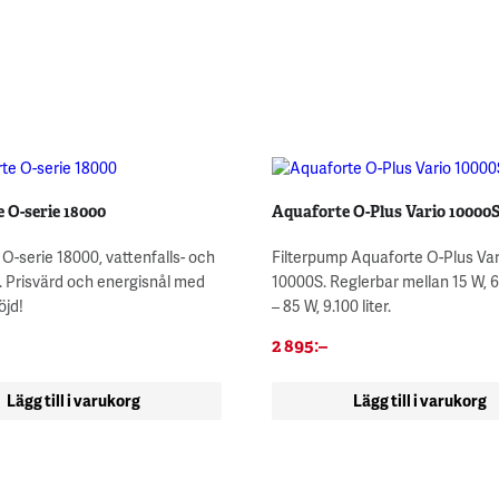
 O-serie 18000
Aquaforte O-Plus Vario 10000
O-serie 18000, vattenfalls- och
Filterpump Aquaforte O-Plus Var
. Prisvärd och energisnål med
10000S. Reglerbar mellan 15 W, 6.
öjd!
– 85 W, 9.100 liter.
2 895
:–
Lägg till i varukorg
Lägg till i varukorg