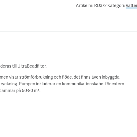
Artikelnr:
RD372
Kategori:
Vatte
as till UltraBeadfilter.
rmen visar strömförbrukning och flöde, det finns även inbyggda
tryckning. Pumpen inkluderar en kommunikationskabel för extern
l dammar på 50-80 m³.