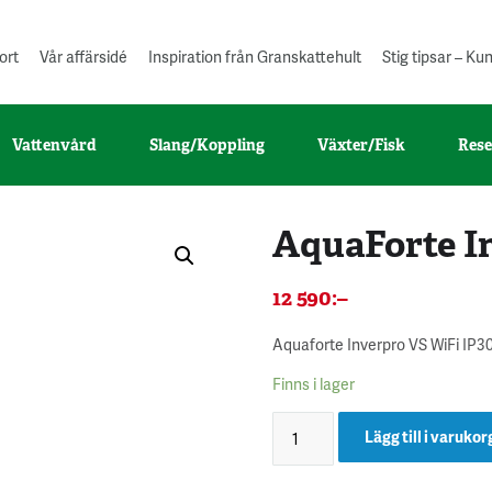
ort
Vår affärsidé
Inspiration från Granskattehult
Stig tipsar – K
Vattenvård
Slang/Koppling
Växter/Fisk
Rese
AquaForte I
12 590
:–
Aquaforte Inverpro VS WiFi IP30
Finns i lager
Lägg till i varukor