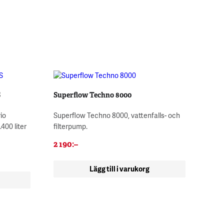
S
Superflow Techno 8000
io
Superflow Techno 8000, vattenfalls- och
400 liter
filterpump.
2 190
:–
Lägg till i varukorg