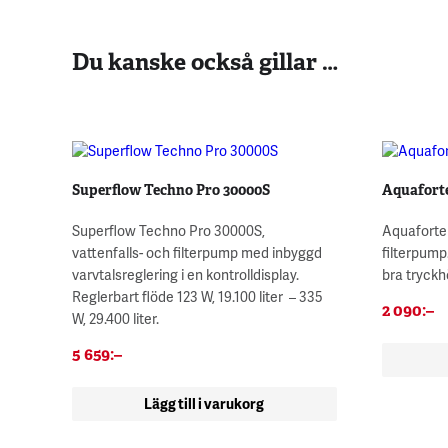
Du kanske också gillar …
Superflow Techno Pro 30000S
Aquaforte
Superflow Techno Pro 30000S,
Aquaforte 
vattenfalls- och filterpump med inbyggd
filterpump
varvtalsreglering i en kontrolldisplay.
bra tryckh
Reglerbart flöde 123 W, 19.100 liter – 335
2 090
:–
W, 29.400 liter.
5 659
:–
Lägg till i varukorg