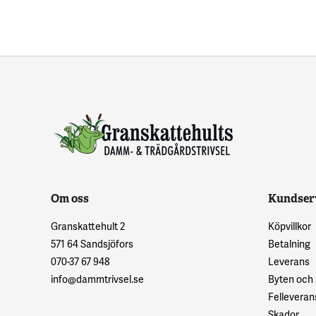
Om oss
Kundser
Granskattehult 2
Köpvillkor
571 64 Sandsjöfors
Betalning
070-37 67 948
Leverans
info@dammtrivsel.se
Byten och
Felleveran
Skador