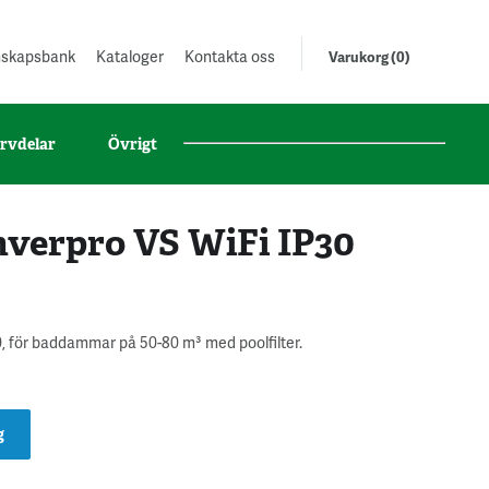
unskapsbank
Kataloger
Kontakta oss
Varukorg (0)
rvdelar
Övrigt
nverpro VS WiFi IP30
, för baddammar på 50-80 m³ med poolfilter.
g