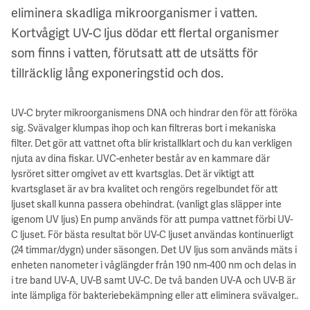
eliminera skadliga mikroorganismer i vatten.
Kortvågigt UV-C ljus dödar ett flertal organismer
som finns i vatten, förutsatt att de utsätts för
tillräcklig lång exponeringstid och dos.
UV-C bryter mikroorganismens DNA och hindrar den för att föröka
sig. Svävalger klumpas ihop och kan filtreras bort i mekaniska
filter. Det gör att vattnet ofta blir kristallklart och du kan verkligen
njuta av dina fiskar. UVC-enheter består av en kammare där
lysröret sitter omgivet av ett kvartsglas. Det är viktigt att
kvartsglaset är av bra kvalitet och rengörs regelbundet för att
ljuset skall kunna passera obehindrat. (vanligt glas släpper inte
igenom UV ljus) En pump används för att pumpa vattnet förbi UV-
C ljuset. För bästa resultat bör UV-C ljuset användas kontinuerligt
(24 timmar/dygn) under säsongen. Det UV ljus som används mäts i
enheten nanometer i våglängder från 190 nm-400 nm och delas in
i tre band UV-A, UV-B samt UV-C. De två banden UV-A och UV-B är
inte lämpliga för bakteriebekämpning eller att eliminera svävalger..