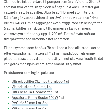
XL, med tre inlopp, vidare till pumpen som är en Victoria Silent 2
som har fyra varvtalslägen och många funktioner. Därefter går
vattnet in i ett beadsfilter, Ultra bead 140, med stor filteryta.
Därefter går vattnet vidare till en UVC-enhet, Aquaforte Prime
Buster 140 W. Om anläggningen även byggs med ett helofytfilter
(våtmarksfilter) i anslutning till dammen så kan dammens
vattenvolym sträcka sig upp till 200 m³. Detta är vårt största
filterpaket för god vattenkvalitet i dammen.
Filterutrymmet som behövs för att koppla ihop alla produkterna
efter varandra har måtten 3,1 * 2,1 m invändigt och utrymme
placeras strax bredvid dammen. Utrymmet ska vara frostfritt, det
kan göras med hjälp av ett litet element i utrymmet.
Produkterna som ingår i paketet:
Ultrasievefilter XL, med tre inlopp. 1 st
Victoria silent 2, pump, 1 st
Ultra bead 140, beadsfilter,
1 st
Aquaforte Prime Buster 140 W,
1 st
PVC-rör 50 mm 1 m, 3 st
PVC-rör 63 mm 1 m, 4 st