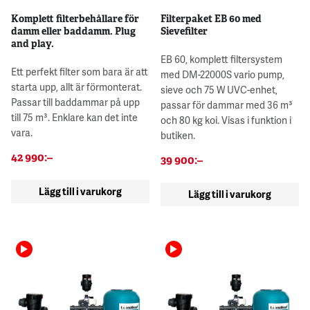
Komplett filterbehållare för
Filterpaket EB 60 med
damm eller baddamm. Plug
Sievefilter
and play.
EB 60, komplett filtersystem
Ett perfekt filter som bara är att
med DM-22000S vario pump,
starta upp, allt är förmonterat.
sieve och 75 W UVC-enhet,
Passar till baddammar på upp
passar för dammar med 36 m³
till 75 m³. Enklare kan det inte
och 80 kg koi. Visas i funktion i
vara.
butiken.
42 990
:–
39 900
:–
Lägg till i varukorg
Lägg till i varukorg