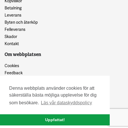
Köpvillkor
Betalning
Leverans
Byten och återköp
Felleverans
Skador
Kontakt
Om webbplatsen
Cookies
Feedback
Dataskyddspolicy
Denna webbplats använder cookies för att
säkerställa bästa möjliga upplevelse för dig
som besökare.
Läs vår dataskyddspolicy
Uppfattat!
© 2016 Granskattehults Damm- och Trädgårdstrivsel