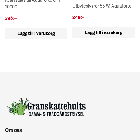
Utbyteslysrör 55 W, Aquaforte
20000
249
:–
398
:–
Lägg till i varukorg
Lägg till i varukorg
Om oss