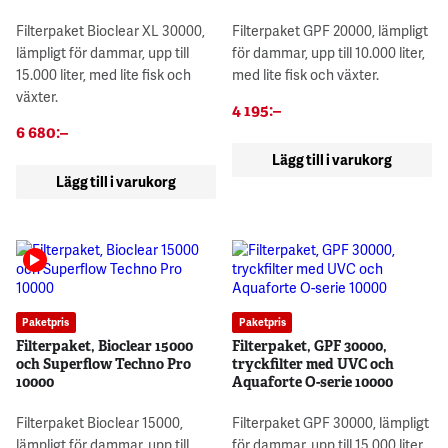
Filterpaket Bioclear XL 30000,
Filterpaket GPF 20000, lämpligt
lämpligt för dammar, upp till
för dammar, upp till 10.000 liter,
15.000 liter, med lite fisk och
med lite fisk och växter.
växter.
4 195
:–
6 680
:–
Lägg till i varukorg
Lägg till i varukorg
Paketpris
Paketpris
Filterpaket, Bioclear 15000
Filterpaket, GPF 30000,
och Superflow Techno Pro
tryckfilter med UVC och
10000
Aquaforte O-serie 10000
Filterpaket Bioclear 15000,
Filterpaket GPF 30000, lämpligt
lämpligt för dammar, upp till
för dammar, upp till 15.000 liter,