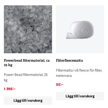
Powerbead filtermaterial, ca
Filterfleecematta
25 kg
Filtermatta i vit fleece för filter,
Power Bead filtermaterial, 25
metervara
kg
55
:–
1 395
:–
Lägg till i varukorg
Lägg till i varukorg