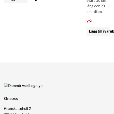
svart, 30 cm
lång och 20
cm i diam.
75
:–
Lägg till i varu
Om oss
Granskattehult 2