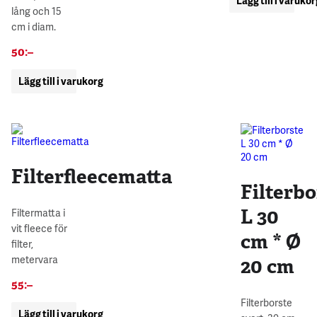
Lägg till i varuko
lång och 15
cm i diam.
50
:–
Lägg till i varukorg
Filterfleecematta
Filterbo
L 30
Filtermatta i
vit fleece för
cm * Ø
filter,
metervara
20 cm
55
:–
Filterborste
Lägg till i varukorg