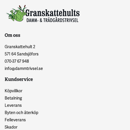
Om oss
Granskattehult 2
571 64 Sandsjöfors
070-37 67 948
info@dammtrivsel.se
Kundservice
Köpvillkor
Betalning
Leverans
Byten och återköp
Felleverans
Skador