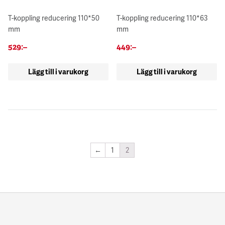
T-koppling reducering 110*50
T-koppling reducering 110*63
mm
mm
529
:–
449
:–
Lägg till i varukorg
Lägg till i varukorg
←
1
2