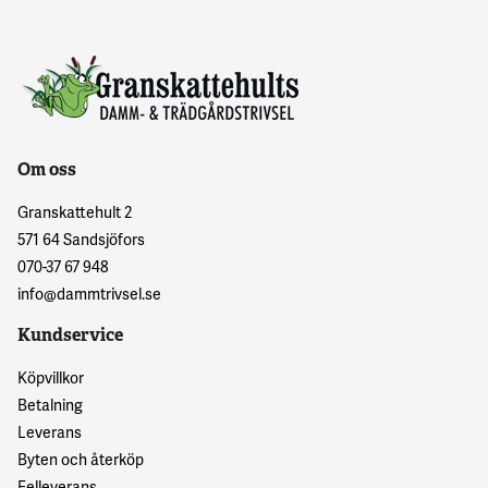
Om oss
Granskattehult 2
571 64 Sandsjöfors
070-37 67 948
info@dammtrivsel.se
Kundservice
Köpvillkor
Betalning
Leverans
Byten och återköp
Felleverans