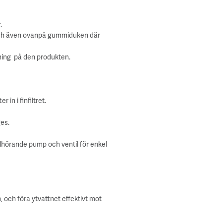
.
 och även ovanpå gummiduken där
ng på den produkten.
 in i finfiltret.
ges.
illhörande pump och ventil för enkel
, och föra ytvattnet effektivt mot