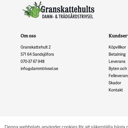
Om oss
Kundser
Granskattehult 2
Köpvillkor
571 64 Sandsjöfors
Betalning
070-37 67 948
Leverans
info@dammtrivsel.se
Byten och
Felleveran
Skador
Kontakt
© 2016 Granskattehults Damm- och Trädgårdstrivsel
Denna webbplats använder cookies för att säkerställa bästa 