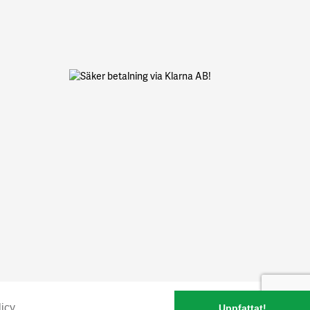
icy
Uppfattat!