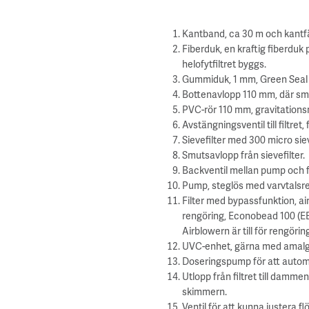
Kantband, ca 30 m och kantfä
Fiberduk, en kraftig fiberd
helofytfiltret byggs.
Gummiduk, 1 mm, Green Sea
Bottenavlopp 110 mm, där smut
PVC-rör 110 mm, gravitationsma
Avstängningsventil till filtret, f
Sievefilter med 300 micro sievel
Smutsavlopp från sievefilter.
Backventil mellan pump och fi
Pump, steglös med varvtalsreg
Filter med bypassfunktion, air
rengöring, Econobead 100 (E
Airblowern är till för rengörin
UVC-enhet, gärna med amalgaml
Doseringspump för att automa
Utlopp från filtret till damme
skimmern.
Ventil för att kunna justera f