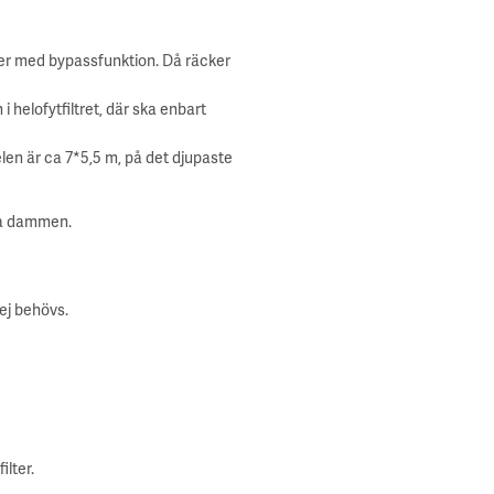
lter med bypassfunktion. Då räcker
elofytfiltret, där ska enbart
elen är ca 7*5,5 m, på det djupaste
öta dammen.
ej behövs.
lter.