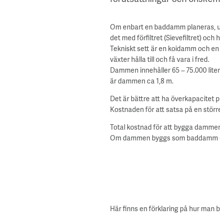
Om enbart en baddamm planeras, utan
det med förfiltret (Sievefiltret) och h
Tekniskt sett är en koidamm och en
växter hålla till och få vara i fred.
Dammen innehåller 65 – 75.000 liter 
är dammen ca 1,8 m.
Det är bättre att ha överkapacitet p
Kostnaden för att satsa på en större 
Total kostnad för att bygga dammen 
Om dammen byggs som baddamm (dvs ut
Här finns en förklaring på hur man