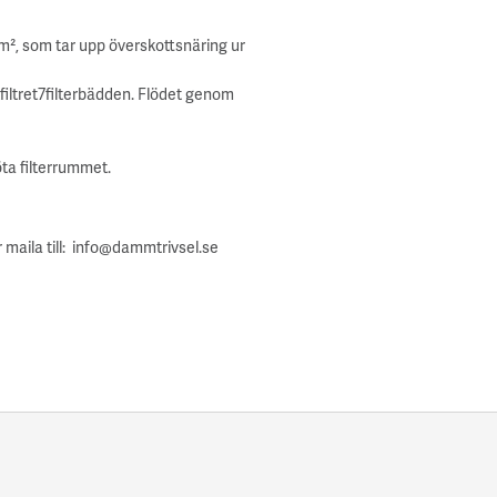
 m², som tar upp överskottsnäring ur
ytfiltret7filterbädden. Flödet genom
öta filterrummet.
 maila till: info@dammtrivsel.se