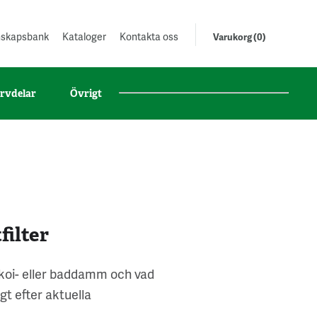
unskapsbank
Kataloger
Kontakta oss
Varukorg (0)
rvdelar
Övrigt
ilter
 koi- eller baddamm och vad
 efter aktuella