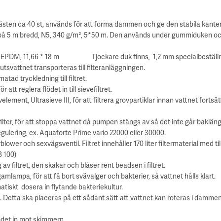
sten ca 40 st, används för att forma dammen och ge den stabila kanter
uk på 5 m bredd, N5, 340 g/m², 5*50 m. Den används under gummiduken
l EPDM, 11,66 * 18 m Tjockare duk finns, 1,2 mm specialbeställni
svattnet transporteras till filteranläggningen.
tad tryckledning till filtret.
ör att reglera flödet in till sievefiltret.
ement, Ultrasieve III, för att filtrera grovpartiklar innan vattnet fortsätter
lter, för att stoppa vattnet då pumpen stängs av så det inte går baklän
ulering, ex. Aquaforte Prime vario 22000 eller 30000.
blower och sexvägsventil. Filtret innehåller 170 liter filtermaterial med t
B 100)
g av filtret, den skakar och blåser rent beadsen i filtret.
ampa, för att få bort svävalger och bakterier, så vattnet hålls klart.
tiskt dosera in flytande bakteriekultur.
n. Detta ska placeras på ett sådant sätt att vattnet kan roteras i dammen
lödet in mot skimmern.