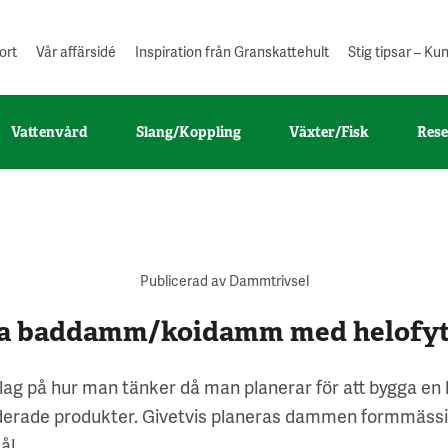
ort
Vår affärsidé
Inspiration från Granskattehult
Stig tipsar – K
Vattenvård
Slang/Koppling
Växter/Fisk
Rese
Publicerad av Dammtrivsel
a baddamm/koidamm med helofytf
lag på hur man tänker då man planerar för att bygga en
rade produkter. Givetvis planeras dammen formmässigt
ål.