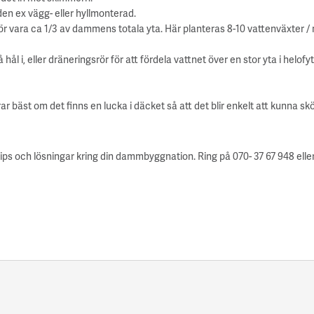
den ex vägg- eller hyllmonterad.
ör vara ca 1/3 av dammens totala yta. Här planteras 8-10 vattenväxter /
ål i, eller dräneringsrör för att fördela vattnet över en stor yta i helof
ar bäst om det finns en lucka i däcket så att det blir enkelt att kunna sk
ips och lösningar kring din dammbyggnation. Ring på 070- 37 67 948 eller