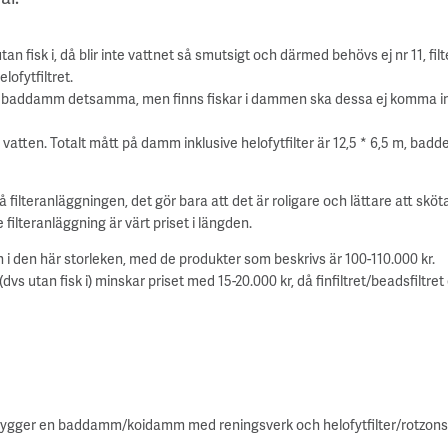
 fisk i, då blir inte vattnet så smutsigt och därmed behövs ej nr 11, fi
elofytfiltret.
 baddamm detsamma, men finns fiskar i dammen ska dessa ej komma in i h
vatten. Totalt mått på damm inklusive helofytfilter är 12,5 * 6,5 m, badd
å filteranläggningen, det gör bara att det är roligare och lättare att sk
filteranläggning är värt priset i längden.
i den här storleken, med de produkter som beskrivs är 100-110.000 kr.
an fisk i) minskar priset med 15-20.000 kr, då finfiltret/beadsfiltret 
 bygger en baddamm/koidamm med reningsverk och helofytfilter/rotzonsfi