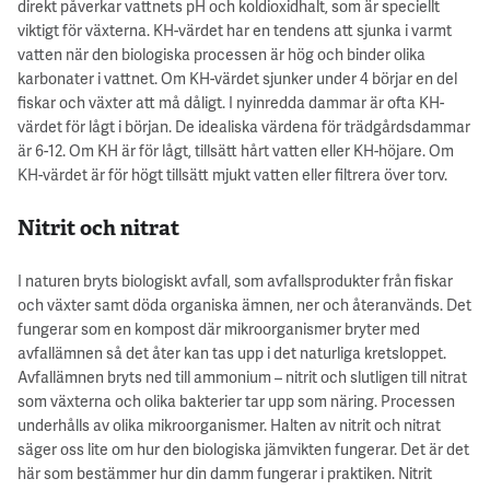
direkt påverkar vattnets pH och koldioxidhalt, som är speciellt
viktigt för växterna. KH-värdet har en tendens att sjunka i varmt
vatten när den biologiska processen är hög och binder olika
karbonater i vattnet. Om KH-värdet sjunker under 4 börjar en del
fiskar och växter att må dåligt. I nyinredda dammar är ofta KH-
värdet för lågt i början. De idealiska värdena för trädgårdsdammar
är 6-12. Om KH är för lågt, tillsätt hårt vatten eller KH-höjare. Om
KH-värdet är för högt tillsätt mjukt vatten eller filtrera över torv.
Nitrit och nitrat
I naturen bryts biologiskt avfall, som avfallsprodukter från fiskar
och växter samt döda organiska ämnen, ner och återanvänds. Det
fungerar som en kompost där mikroorganismer bryter med
avfallämnen så det åter kan tas upp i det naturliga kretsloppet.
Avfallämnen bryts ned till ammonium – nitrit och slutligen till nitrat
som växterna och olika bakterier tar upp som näring. Processen
underhålls av olika mikroorganismer. Halten av nitrit och nitrat
säger oss lite om hur den biologiska jämvikten fungerar. Det är det
här som bestämmer hur din damm fungerar i praktiken. Nitrit