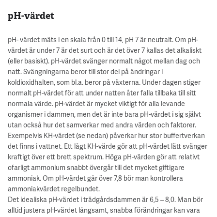
pH-värdet
pH- värdet mäts i en skala från 0 till 14, pH 7 är neutralt. Om pH-
värdet är under 7 är det surt och är det över 7 kallas det alkaliskt
(eller basiskt). pH-värdet svänger normalt något mellan dag och
natt. Svängningarna beror till stor del på ändringar i
koldioxidhalten, som bl.a. beror på växterna. Under dagen stiger
normalt pH-värdet för att under natten åter falla tillbaka till sitt
normala värde. pH-värdet är mycket viktigt för alla levande
organismer i dammen, men det är inte bara pH-värdet i sig självt
utan också hur det samverkar med andra värden och faktorer.
Exempelvis KH-värdet (se nedan) påverkar hur stor buffertverkan
det finns i vattnet. Ett lågt KH-värde gör att pH-värdet lätt svänger
kraftigt över ett brett spektrum. Höga pH-värden gör att relativt
ofarligt ammonium snabbt övergår till det mycket giftigare
ammoniak. Om pH-värdet går över 7,8 bör man kontrollera
ammoniakvärdet regelbundet.
Det idealiska pH-värdet i trädgårdsdammen är 6,5 – 8,0. Man bör
alltid justera pH-värdet långsamt, snabba förändringar kan vara