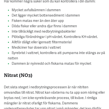
Här kommer några saker som du kan kontrollera i din damm:
Mycket avfallsämnen i dammen
Det ligger mycket bottensediment i dammen
Fisken matas mer än den äter upp
Döda fiskar eller andra djur finns i dammen
Inte tillräckligt med nedbrytningsbakterier
Plötsliga förändringar i pH-värdet. Kontrollera KH-värdet.
Alltför dåligt eller igensatt filtermaterial
Mediciner har doserats i vattnet
Syrebrist i vattnet, kontrollera att pumparna inte stängs av på
natten
Dammen är nyinredd och fiskarna matas för mycket
Nitrat (NO3)
Det sista steget i nedbrytningsprocessen är när nitriten
omvandlas till nitrat. Nitrat kan växterna nu ta upp som näring eller
brytas ned, i en icke-syrekrävande process, till kväve. I rimliga
mängder är nitrat ofarligt för fiskarna. Dammens
undervattensväxter tar upp nitrat i små mängder, det kan därför