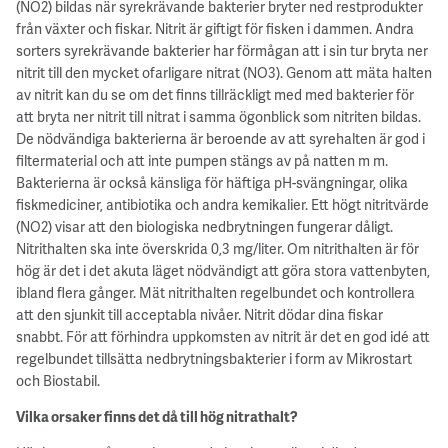
(NO2) bildas när syrekrävande bakterier bryter ned restprodukter
från växter och fiskar. Nitrit är giftigt för fisken i dammen. Andra
sorters syrekrävande bakterier har förmågan att i sin tur bryta ner
nitrit till den mycket ofarligare nitrat (NO3). Genom att mäta halten
av nitrit kan du se om det finns tillräckligt med med bakterier för
att bryta ner nitrit till nitrat i samma ögonblick som nitriten bildas.
De nödvändiga bakterierna är beroende av att syrehalten är god i
filtermaterial och att inte pumpen stängs av på natten m m.
Bakterierna är också känsliga för häftiga pH-svängningar, olika
fiskmediciner, antibiotika och andra kemikalier. Ett högt nitritvärde
(NO2) visar att den biologiska nedbrytningen fungerar dåligt.
Nitrithalten ska inte överskrida 0,3 mg/liter. Om nitrithalten är för
hög är det i det akuta läget nödvändigt att göra stora vattenbyten,
ibland flera gånger. Mät nitrithalten regelbundet och kontrollera
att den sjunkit till acceptabla nivåer. Nitrit dödar dina fiskar
snabbt. För att förhindra uppkomsten av nitrit är det en god idé att
regelbundet tillsätta nedbrytningsbakterier i form av Mikrostart
och Biostabil.
Vilka orsaker finns det då till hög nitrathalt?