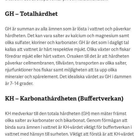
GH – Totalhårdhet
GH är summan av alla ämnen som är lösta i vattnet och påverkar
hårdheten. Det kan vara salter av kalcium och magnesium samt
olika sulfater, kloriner och karbonater. GH är det som i dagligt tal
kallas att vattnet är hårt respektive mjukt. Olika växter och fiskar
föredrar mjukt eller hårt vatten. Orsaken till det är att hårdheten
påverkar cellmembranen, tillväxten, transporten av olika salter,
njurfunktioner hos fiskar samt möjligheten att ta upp olika
mineraler och spårelement. Det idealiska värdet av GH i dammen
är 7- 14 grader.
KH – Karbonathårdheten (Buffertverkan)
KH medverkar till den totala hårdheten (GH) men mäter främst
olika salter av karbonater och bikarbonat. Genom förmågan att
binda sura ämnen i vattnet är KH-värdet viktigt för buffertverkan i
vattnet med hänsyn till surheten. Viktigt att förstå är att KH-värdet