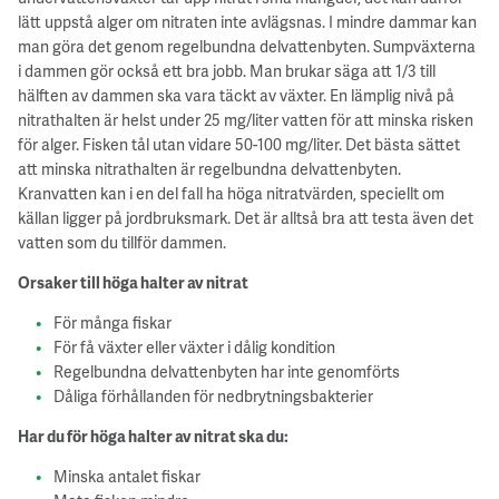
lätt uppstå alger om nitraten inte avlägsnas. I mindre dammar kan
man göra det genom regelbundna delvattenbyten. Sumpväxterna
i dammen gör också ett bra jobb. Man brukar säga att 1/3 till
hälften av dammen ska vara täckt av växter. En lämplig nivå på
nitrathalten är helst under 25 mg/liter vatten för att minska risken
för alger. Fisken tål utan vidare 50-100 mg/liter. Det bästa sättet
att minska nitrathalten är regelbundna delvattenbyten.
Kranvatten kan i en del fall ha höga nitratvärden, speciellt om
källan ligger på jordbruksmark. Det är alltså bra att testa även det
vatten som du tillför dammen.
Orsaker till höga halter av nitrat
För många fiskar
För få växter eller växter i dålig kondition
Regelbundna delvattenbyten har inte genomförts
Dåliga förhållanden för nedbrytningsbakterier
Har du för höga halter av nitrat ska du:
Minska antalet fiskar