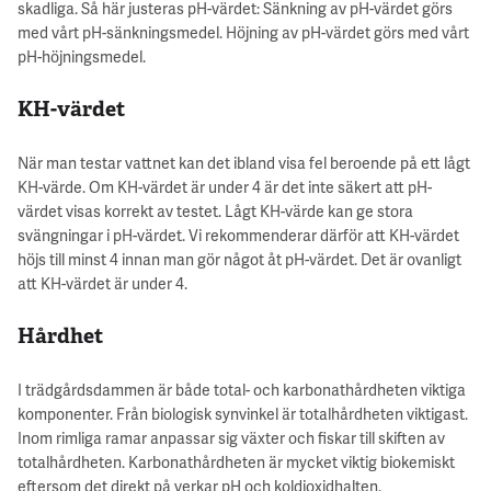
skadliga. Så här justeras pH-värdet: Sänkning av pH-värdet görs
med vårt pH-sänkningsmedel. Höjning av pH-värdet görs med vårt
pH-höjningsmedel.
KH-värdet
När man testar vattnet kan det ibland visa fel beroende på ett lågt
KH-värde. Om KH-värdet är under 4 är det inte säkert att pH-
värdet visas korrekt av testet. Lågt KH-värde kan ge stora
svängningar i pH-värdet. Vi rekommenderar därför att KH-värdet
höjs till minst 4 innan man gör något åt pH-värdet. Det är ovanligt
att KH-värdet är under 4.
Hårdhet
I trädgårdsdammen är både total- och karbonathårdheten viktiga
komponenter. Från biologisk synvinkel är totalhårdheten viktigast.
Inom rimliga ramar anpassar sig växter och fiskar till skiften av
totalhårdheten. Karbonathårdheten är mycket viktig biokemiskt
eftersom det direkt på verkar pH och koldioxidhalten.