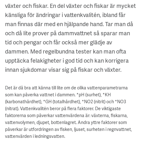
växter och fiskar. En del växter och fiskar är mycket
känsliga för ändringar i vattenkvalitén, ibland får
man finnas där med en hjälpande hand. Tar man då
och då lite prover på dammvattnet så sparar man
tid och pengar och får också mer glädje av
dammen. Med regelbundna tester kan man ofta
upptäcka felakigheter i god tid och kan korrigera
innan sjukdomar visar sig på fiskar och växter.
Det är då bra att känna till lite om de olika vattenparametrarna
som kan påverka vattnet i dammen. *pH (surhet), *KH
(karbonathårdhet), *GH (totalhårdhet), *NO2 (nitrit) och *NO3
(nitrat). Vattenkvalitén beror på flera faktorer. De viktigaste
faktorerna som påverkar vattenvärdena är: växterna, fiskarna,
vattenvolymen, djupet, bottenlagret. Andra yttre faktorer som
påverkar är utfordringen av fisken, ljuset, surheten i regnvattnet,
vattenvärden i ledningsvatten.